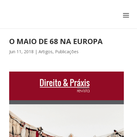
+351 217 908 390
ihc@fcsh.unl.pt
O MAIO DE 68 NA EUROPA
Jun 11, 2018
|
Artigos
,
Publicações