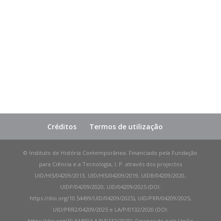
Créditos
Termos de utilização
© Instituto de História Contemporânea. Financiado pela Fundação
para Ciência e a Tecnologia, I. P. através dos projectos
UID/HIS/04209/2013, UID/HIS/04209/2019, UIDB/04209/2020,
UIDP/04209/2020, UID/04209/2025 (DOI:
https://doi.org/10.54499/UID/04209/2025), UID/PRR/04209/2025,
UID/PRR2/04209/2025 e LA/P/0132/2020 (DOI:
https://doi.org/10.54499/LA/P/0132/2020). Financiado pela União