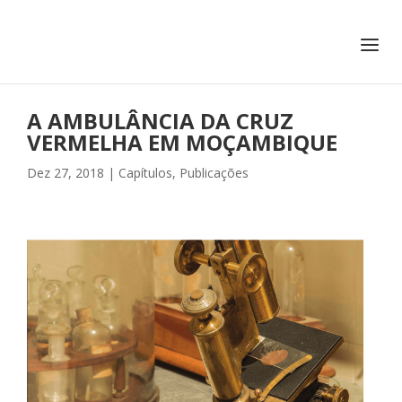
+351 217 908 390
ihc@fcsh.unl.pt
A AMBULÂNCIA DA CRUZ
VERMELHA EM MOÇAMBIQUE
Dez 27, 2018
|
Capítulos
,
Publicações