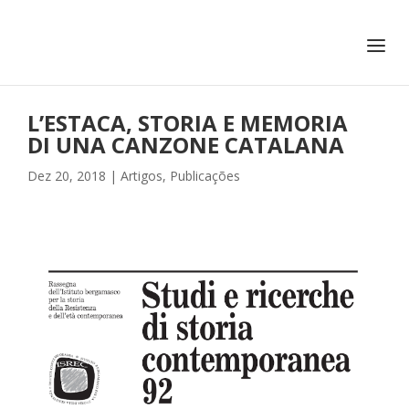
+351 217 908 390
ihc@fcsh.unl.pt
L’ESTACA, STORIA E MEMORIA
DI UNA CANZONE CATALANA
Dez 20, 2018
|
Artigos
,
Publicações