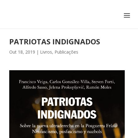
+351 217 908 390
ihc@fcsh.unl.pt
PATRIOTAS INDIGNADOS
Out 18, 2019
|
Livros
,
Publicações