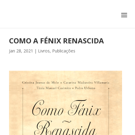
+351 217 908 390
ihc@fcsh.unl.pt
COMO A FÉNIX RENASCIDA
Jan 28, 2021
|
Livros
,
Publicações