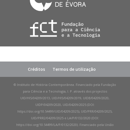
Créditos
Termos de utilização
© Instituto de História Contemporânea. Financiado pela Fundação
para Ciência e a Tecnologia, I. P. através dos projectos
UID/HIS/04209/2013, UID/HIS/04209/2019, UIDB/04209/2020,
UIDP/04209/2020, UID/04209/2025 (DOI:
https://doi.org/10.54499/UID/04209/2025), UID/PRR/04209/2025,
UID/PRR2/04209/2025 e LA/P/0132/2020 (DOI:
https://doi.org/10.54499/LA/P/0132/2020). Financiado pela União