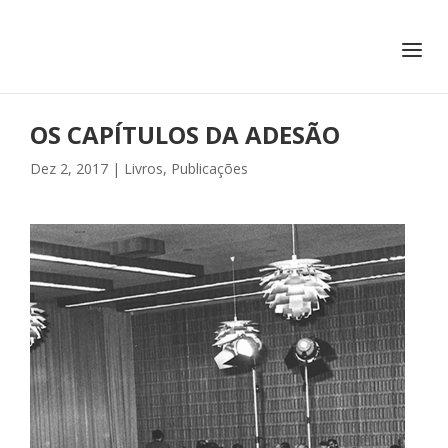
+351 217 908 390
ihc@fcsh.unl.pt
OS CAPÍTULOS DA ADESÃO
Dez 2, 2017
|
Livros
,
Publicações