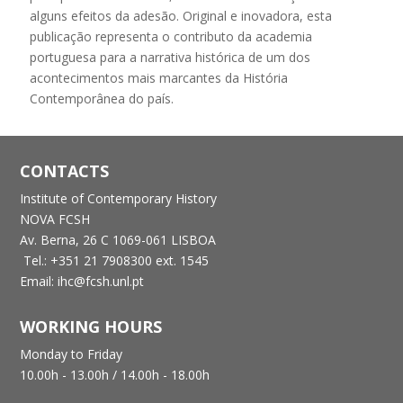
alguns efeitos da adesão. Original e inovadora, esta
publicação representa o contributo da academia
portuguesa para a narrativa histórica de um dos
acontecimentos mais marcantes da História
Contemporânea do país.
CONTACTS
Institute of Contemporary History
NOVA FCSH
Av. Berna, 26 C
1069-061 LISBOA
Tel.: +351 21 7908300 ext. 1545
Email: ihc@fcsh.unl.pt
WORKING HOURS
Monday to Friday
10.00h - 13.00h /
14.00h - 18.00h