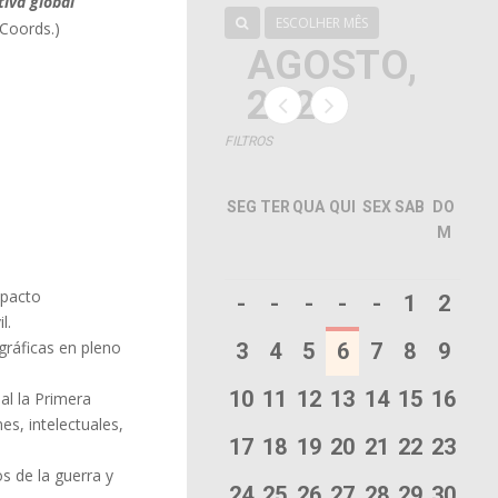
tiva global
ESCOLHER MÊS
(Coords.)
AGOSTO,
2026
FILTROS
SEG
TER
QUA
QUI
SEX
SAB
DO
M
mpacto
-
-
-
-
-
1
2
l.
gráficas en pleno
3
4
5
6
7
8
9
10
11
12
13
14
15
16
al la Primera
s, intelectuales,
17
18
19
20
21
22
23
os de la guerra y
24
25
26
27
28
29
30