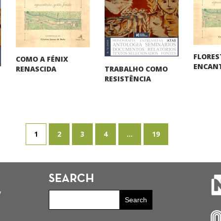
FLORES
COMO A FÉNIX
ENCAN
TRABALHO COMO
RENASCIDA
RESISTÊNCIA
1
2
3
4
...
19
SEARCH
y