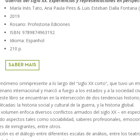
Guerras del siglo XX. Experiencias y representaciones en perspec
María Inés Tato, Ana Paula Pires & Luis Esteban Dalla Fontana 
2019
Rosario: Prohistoria Ediciones
ISBN: 9789874963192
Idioma: Espanhol
210 p.
SABER MAIS
enómeno omnipresente a lo largo del “siglo XX corto”, que tuvo un i
enario internacional y marcó a fuego a los estados y a la sociedad civi
este libro se encuentran en la intersección de dos tendencias historio
cadas: la historia social y cultural de la guerra, y la historia global.
te volumen enfoca diversos conflictos armados del siglo XX – en especi
o aspectos tales como sociabilidad, saberes profesionales, emocione
 de inmigrantes, entre otros.
ión es el diálogo entre diferentes escalas de análisis, entre los teatr