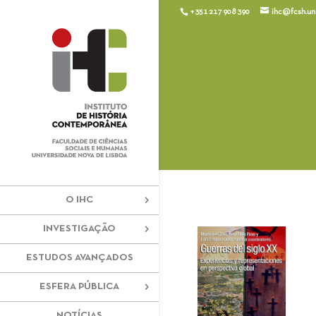
+351 217 908 390
ihc@fcsh.unl
O IHC
INVESTIGAÇÃO
ESTUDOS AVANÇADOS
ESFERA PÚBLICA
NOTÍCIAS