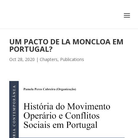
+351 217 908 390
ihc@fcsh.unl.pt
UM PACTO DE LA MONCLOA EM
PORTUGAL?
Oct 28, 2020
|
Chapters
,
Publications