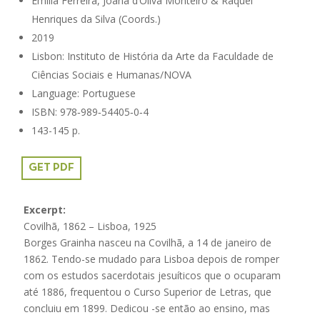
Emília Ferreira, Joana d’Oliva Monteiro & Raquel
Henriques da Silva (Coords.)
2019
Lisbon: Instituto de História da Arte da Faculdade de
Ciências Sociais e Humanas/NOVA
Language: Portuguese
ISBN: 978‑989‑54405‑0‑4
143-145 p.
GET PDF
Excerpt:
Covilhã, 1862 – Lisboa, 1925
Borges Grainha nasceu na Covilhã, a 14 de janeiro de
1862. Tendo-se mudado para Lisboa depois de romper
com os estudos sacerdotais jesuíticos que o ocuparam
até 1886, frequentou o Curso Superior de Letras, que
concluiu em 1899. Dedicou -se então ao ensino, mas