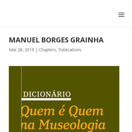
+351 217 908 390
ihc@fcsh.unl.pt
MANUEL BORGES GRAINHA
Mar 28, 2019
|
Chapters
,
Publications