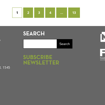
1
2
3
4
...
13
SEARCH
y
SUBSCRIBE
NEWSLETTER
t. 1545