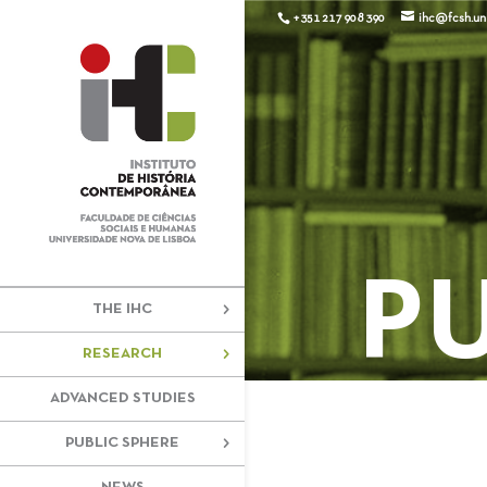
+351 217 908 390
ihc@fcsh.unl
P
THE IHC
RESEARCH
ADVANCED STUDIES
PUBLIC SPHERE