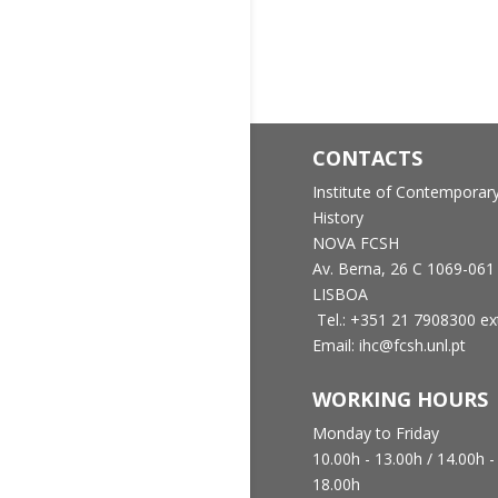
CONTACTS
Institute of Contemporar
History
NOVA FCSH
Av. Berna, 26 C
1069-061
LISBOA
Tel.: +351 21 7908300 ex
Email: ihc@fcsh.unl.pt
WORKING HOURS
Monday to Friday
10.00h - 13.00h /
14.00h -
18.00h