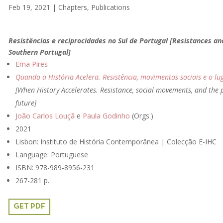
Feb 19, 2021
|
Chapters
,
Publications
Resistências e reciprocidades no Sul de Portugal [Resistances and
Southern Portugal]
Ema Pires
Quando a História Acelera. Resistência, movimentos sociais e o lu
[When History Accelerates. Resistance, social movements, and the p
future]
João Carlos Louçã
e
Paula Godinho
(Orgs.)
2021
Lisbon: Instituto de História Contemporânea | Colecção E-IHC
Language: Portuguese
ISBN:
978-989-8956-231
267-281 p.
GET PDF