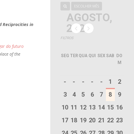
ESCOLHER MÊS
AGOSTO,
 Reciprocities in
2026
FILTROS
gar do futuro
lace of the
SEG
TER
QUA
QUI
SEX
SAB
DO
M
-
-
-
-
-
1
2
3
4
5
6
7
8
9
10
11
12
13
14
15
16
17
18
19
20
21
22
23
24
25
26
27
28
29
30