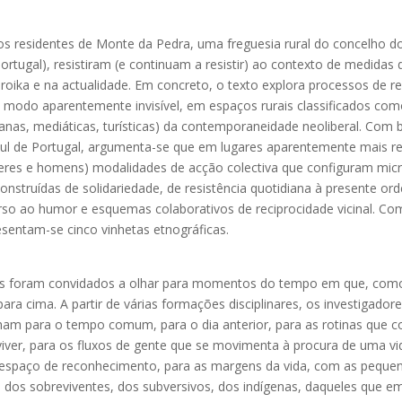
s residentes de Monte da Pedra, uma freguesia rural do concelho do 
Portugal), resistiram (e continuam a resistir) ao contexto de medidas
roika e na actualidade. Em concreto, o texto explora processos de re
e modo aparentemente invisível, em espaços rurais classificados co
banas, mediáticas, turísticas) da contemporaneidade neoliberal. Com
 sul de Portugal, argumenta-se que em lugares aparentemente mais 
res e homens) modalidades de acção colectiva que configuram micr
nstruídas de solidariedade, de resistência quotidiana à presente or
so ao humor e esquemas colaborativos de reciprocidade vicinal. Com v
sentam-se cinco vinhetas etnográficas.
res foram convidados a olhar para momentos do tempo em que, com
ara cima. A partir de várias formações disciplinares, os investigador
am para o tempo comum, para o dia anterior, para as rotinas que 
er, para os fluxos de gente que se movimenta à procura de uma vi
 espaço de reconhecimento, para as margens da vida, com as pequen
 dos sobreviventes, dos subversivos, dos indígenas, daqueles que em