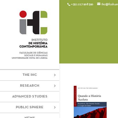
+351 217 908 390
ihc@fcsh.unl
THE IHC
RESEARCH
ADVANCED STUDIES
PUBLIC SPHERE