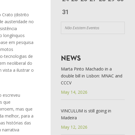
31
Crato (distrito
 de austeridade no
Não Existem Eventos
sistência
mo longínquos
 base em pesquisa
remotos
o-tecnologias de
NEWS
dem neoliberal do
Marta Pinto Machado in a
ista a ilustrar o
double bill in Lisbon: MNAC and
CCCV
May 14, 2026
o escreveu
es que
corroem, mas que
VINCULUM is still going in
da melhor, para a
Madeira
as histórias das
May 12, 2026
 narrativa