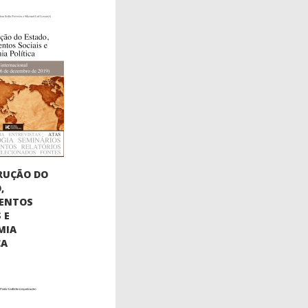
RUÇÃO DO
,
ENTOS
 E
MIA
CA