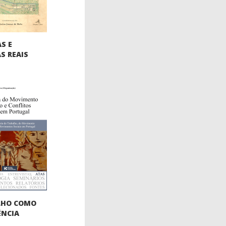
S E
S REAIS
LHO COMO
ÊNCIA