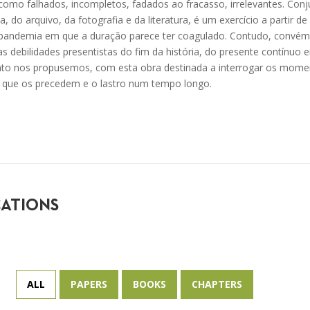
como falhados, incompletos, fadados ao fracasso, irrelevantes. Con
, do arquivo, da fotografia e da literatura, é um exercício a partir d
pandemia em que a duração parece ter coagulado. Contudo, convém 
as debilidades presentistas do fim da história, do presente contínuo
anto nos propusemos, com esta obra destinada a interrogar os mome
os que os precedem e o lastro num tempo longo.
CATIONS
ALL
PAPERS
BOOKS
CHAPTERS