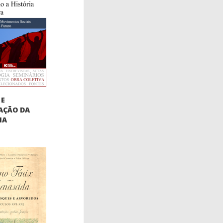
 E
AÇÃO DA
IA