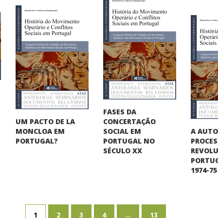
FASES DA
UM PACTO DE LA
CONCERTAÇÃO
A AUT
MONCLOA EM
SOCIAL EM
PROCE
PORTUGAL?
PORTUGAL NO
REVOLU
SÉCULO XX
PORTUG
1974-75
1
2
3
4
...
13