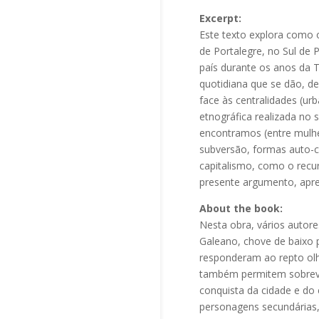
Excerpt:
Este texto explora como o
de Portalegre, no Sul de 
país durante os anos da T
quotidiana que se dão, d
face às centralidades (ur
etnográfica realizada no
encontramos (entre mulhe
subversão, formas auto-co
capitalismo, como o recur
presente argumento, apre
About the book:
Nesta obra, vários auto
Galeano, chove de baixo p
responderam ao repto olh
também permitem sobreviv
conquista da cidade e do
personagens secundárias,