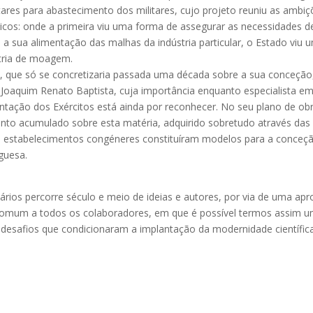
res para abastecimento dos militares, cujo projeto reuniu as ambiçõ
licos: onde a primeira viu uma forma de assegurar as necessidades de
a sua alimentação das malhas da indústria particular, o Estado viu
stria de moagem.
va, que só se concretizaria passada uma década sobre a sua conceção,
 Joaquim Renato Baptista, cuja importância enquanto especialista e
ntação dos Exércitos está ainda por reconhecer. No seu plano de o
ento acumulado sobre esta matéria, adquirido sobretudo através das
s estabelecimentos congéneres constituíram modelos para a conceçã
guesa.
 vários percorre século e meio de ideias e autores, por via de uma a
 comum a todos os colaboradores, em que é possível termos assim 
 desafios que condicionaram a implantação da modernidade científica