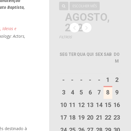
 Manutenção
ESCOLHER MÊS
ato Baptista,
AGOSTO,
2026
, Ideias e
nology: Actors,
FILTROS
SEG
TER
QUA
QUI
SEX
SAB
DO
M
-
-
-
-
-
1
2
3
4
5
6
7
8
9
10
11
12
13
14
15
16
17
18
19
20
21
22
23
ês destinado à
24
25
26
27
28
29
30