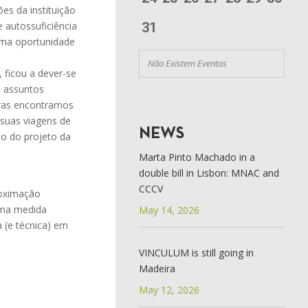
es da instituição
 autossuficiência
31
 uma oportunidade
Não Existem Eventos
 ficou a dever-se
m assuntos
bras encontramos
 suas viagens de
NEWS
o do projeto da
Marta Pinto Machado in a
double bill in Lisbon: MNAC and
CCCV
proximação
uma medida
May 14, 2026
 (e técnica) em
VINCULUM is still going in
Madeira
May 12, 2026