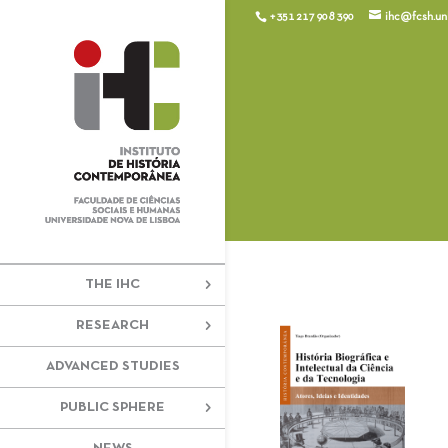
+351 217 908 390
ihc@fcsh.unl
THE IHC
RESEARCH
ADVANCED STUDIES
PUBLIC SPHERE