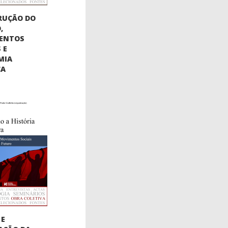
RUÇÃO DO
,
ENTOS
 E
MIA
CA
 E