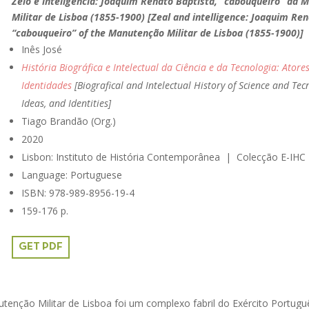
Zelo e inteligência: Joaquim Renato Baptista, “cabouqueiro” da
Militar de Lisboa (1855-1900) [Zeal and intelligence: Joaquim Ren
“cabouqueiro” of the Manutenção Militar de Lisboa (1855-1900)]
Inês José
História Biográfica e Intelectual da Ciência e da Tecnologia: Atores
Identidades
[Biografical and Intelectual History of Science and Tec
Ideas, and Identities]
Tiago Brandão (Org.)
2020
Lisbon: Instituto de História Contemporânea | Colecção E-IHC
Language: Portuguese
ISBN:
978-989-8956-19-4
159-176 p.
GET PDF
enção Militar de Lisboa foi um complexo fabril do Exército Portugu