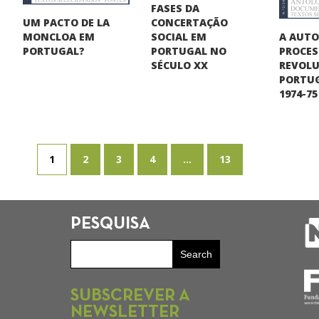
FASES DA
UM PACTO DE LA
CONCERTAÇÃO
A AUT
MONCLOA EM
SOCIAL EM
PROCE
PORTUGAL?
PORTUGAL NO
REVOLU
SÉCULO XX
PORTUG
1974-75
1
2
3
4
...
13
PESQUISA
SUBSCREVER A
NEWSLETTER