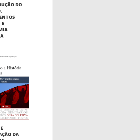
RUÇÃO DO
,
ENTOS
 E
MIA
CA
 E
AÇÃO DA