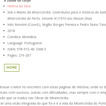
A saúde do corpo
Helena da Silva
Sob o Manto da Misericórdia. Contributos para a História da San
Misericórdia do Porto. Volume IV (1910 aos Nossos Dias)
Inês Amorim (Coord.), Virgílio Borges Pereira e Pedro Nuno Teixe
2018
Coimbra: Almedina
Language: Portuguese
ISBN: 978-972-40-7268-5
Pages: 219-267
MORE
asar o leitor no encontro com estas páginas de História, onde os di
ezes com sucesso, outras com dificuldades, mas sempre com o e
o que se traduz nas Obras de Misericórdia.
 ter uma visão integrada do que foi e é a vida da Misericórdia do Por