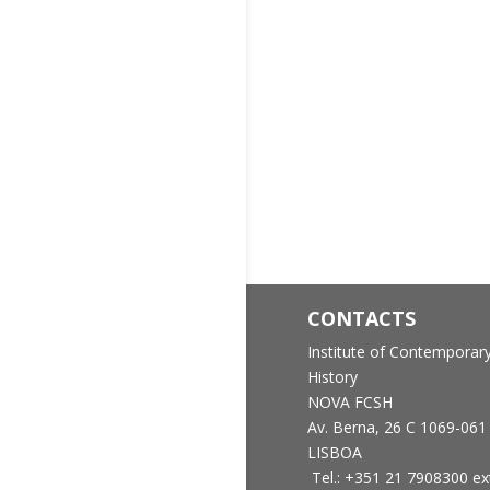
CONTACTS
Institute of Contemporar
History
NOVA FCSH
Av. Berna, 26 C
1069-061
LISBOA
Tel.: +351 21 7908300 ex