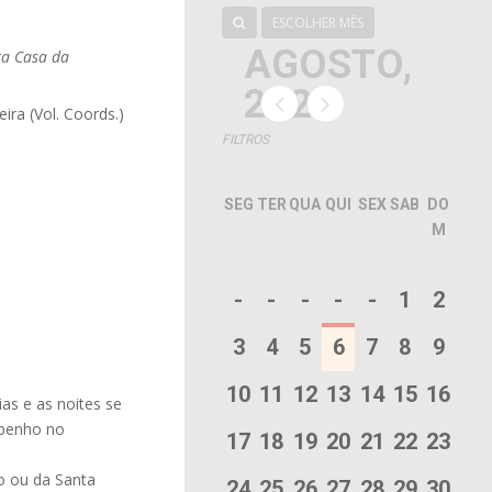
ESCOLHER MÊS
AGOSTO,
ta Casa da
2026
ira (Vol. Coords.)
FILTROS
SEG
TER
QUA
QUI
SEX
SAB
DO
M
-
-
-
-
-
1
2
3
4
5
6
7
8
9
10
11
12
13
14
15
16
as e as noites se
mpenho no
17
18
19
20
21
22
23
to ou da Santa
24
25
26
27
28
29
30