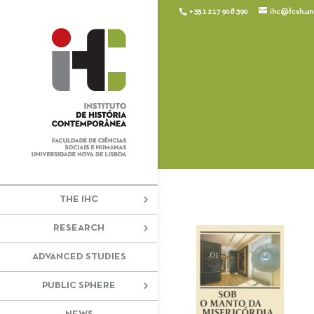
+351 217 908 390
ihc@fcsh.unl
THE IHC
RESEARCH
ADVANCED STUDIES
PUBLIC SPHERE