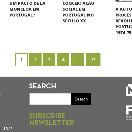
UM PACTO DE LA
CONCERTAÇÃO
A AUT
MONCLOA EM
SOCIAL EM
PROCE
PORTUGAL?
PORTUGAL NO
REVOLU
SÉCULO XX
PORTUG
1974-75
1
2
3
4
...
13
SEARCH
y
SUBSCRIBE
NEWSLETTER
t. 1545