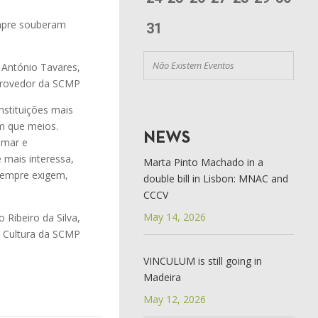
empre souberam
31
Não Existem Eventos
António Tavares,
rovedor da SCMP
nstituições mais
om que meios.
NEWS
amar e
 mais interessa,
Marta Pinto Machado in a
sempre exigem,
double bill in Lisbon: MNAC and
CCCV
May 14, 2026
o Ribeiro da Silva,
a Cultura da SCMP
VINCULUM is still going in
Madeira
May 12, 2026