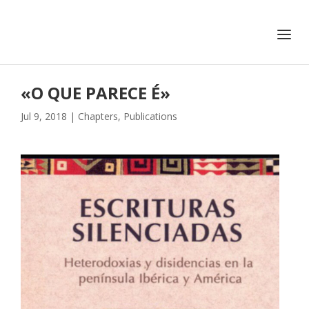
+351 217 908 390
ihc@fcsh.unl.pt
«O QUE PARECE É»
Jul 9, 2018
|
Chapters
,
Publications