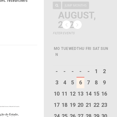
 IHC researchers
JUMP MONTHS
AUGUST,
2026
FILTER EVENTS
MO
TUE
WED
THU
FRI
SAT
SUN
N
-
-
-
-
-
1
2
3
4
5
6
7
8
9
10
11
12
13
14
15
16
17
18
19
20
21
22
23
24
25
26
27
28
29
30