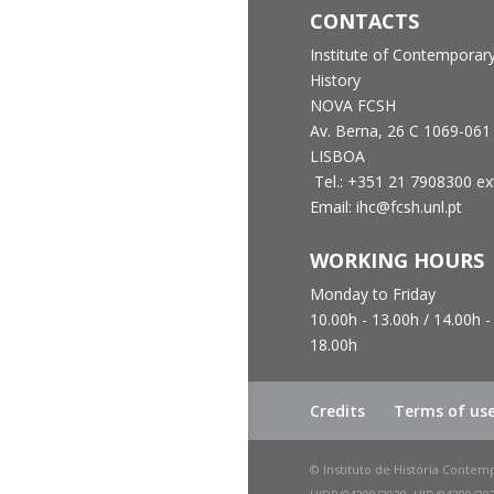
CONTACTS
Institute of Contemporar
History
NOVA FCSH
Av. Berna, 26 C
1069-061
LISBOA
Tel.: +351 21 7908300 ex
Email: ihc@fcsh.unl.pt
WORKING HOURS
Monday to Friday
10.00h - 13.00h /
14.00h -
18.00h
Credits
Terms of us
© Instituto de História Contem