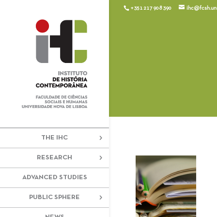
+351 217 908 390
ihc@fcsh.unl
THE IHC
RESEARCH
ADVANCED STUDIES
PUBLIC SPHERE