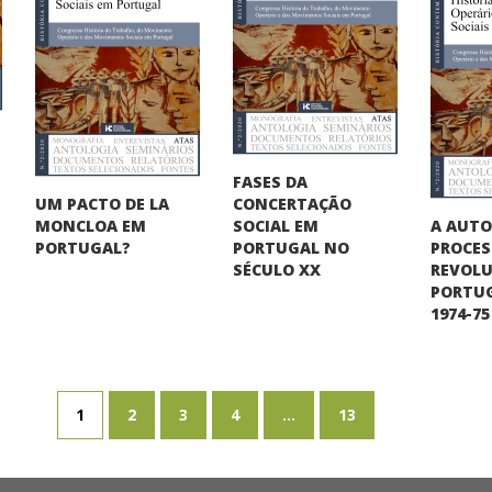
FASES DA
UM PACTO DE LA
CONCERTAÇÃO
A AUT
MONCLOA EM
SOCIAL EM
PROCE
PORTUGAL?
PORTUGAL NO
REVOLU
SÉCULO XX
PORTUG
1974-75
1
2
3
4
...
13