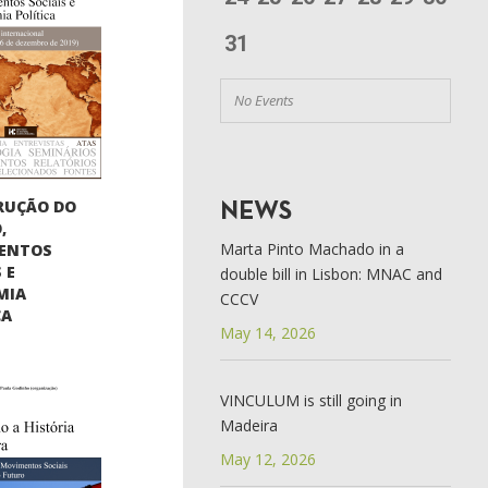
31
No Events
RUÇÃO DO
NEWS
,
Marta Pinto Machado in a
ENTOS
 E
double bill in Lisbon: MNAC and
MIA
CCCV
CA
May 14, 2026
VINCULUM is still going in
Madeira
May 12, 2026