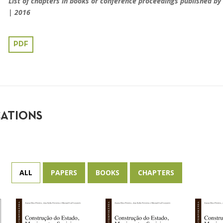
List of chapters in books or conference proceedings published by
| 2016
PDF
CATIONS
ALL
PAPERS
BOOKS
CHAPTERS