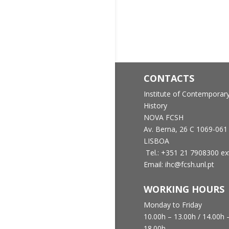
CONTACTS
Institute of Contemporar
History
NOVA FCSH
Av. Berna, 26 C
1069-061
LISBOA
Tel.: +351 21 7908300 ex
Email: ihc@fcsh.unl.pt
WORKING HOURS
Monday to Friday
10.00h – 13.00h /
14.00h 
18.00h