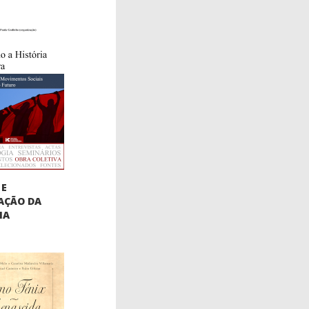
 E
AÇÃO DA
IA