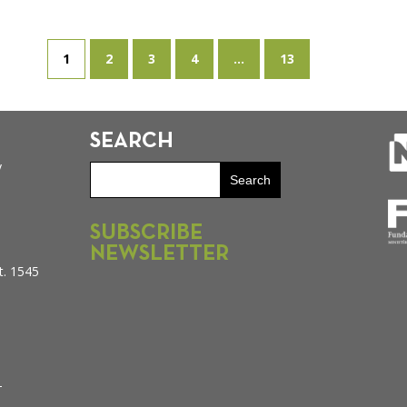
1
2
3
4
...
13
SEARCH
y
SUBSCRIBE
NEWSLETTER
t. 1545
–