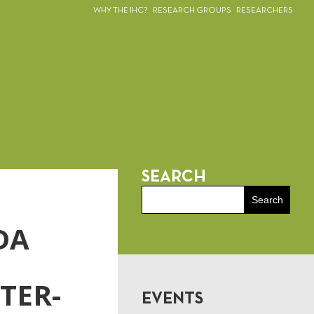
WHY THE IHC?
RESEARCH GROUPS
RESEARCHERS
SEARCH
DA
TER-
EVENTS