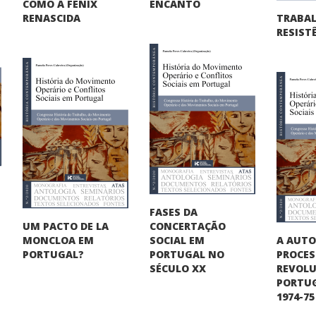
COMO A FÉNIX
ENCANTO
TRABA
RENASCIDA
RESIST
FASES DA
UM PACTO DE LA
CONCERTAÇÃO
A AUT
MONCLOA EM
SOCIAL EM
PROCE
PORTUGAL?
PORTUGAL NO
REVOLU
SÉCULO XX
PORTUG
1974-75