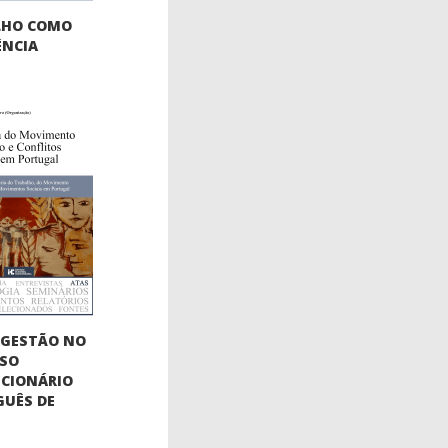
LHO COMO
ÊNCIA
OGESTÃO NO
SSO
CIONÁRIO
UÊS DE