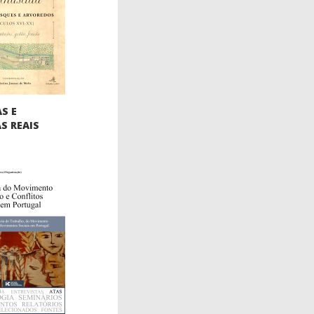
S E
S REAIS