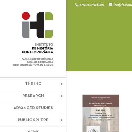
+351 217 908 390
ihc@fcsh.unl
THE IHC
RESEARCH
ADVANCED STUDIES
PUBLIC SPHERE