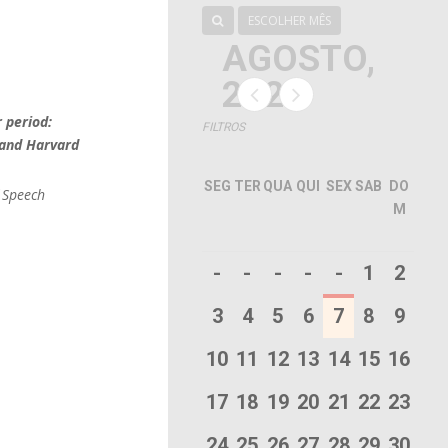
ESCOLHER MÊS
AGOSTO,
2026
 period:
FILTROS
 and Harvard
SEG
TER
QUA
QUI
SEX
SAB
DO
 Speech
M
-
-
-
-
-
1
2
3
4
5
6
7
8
9
10
11
12
13
14
15
16
17
18
19
20
21
22
23
24
25
26
27
28
29
30