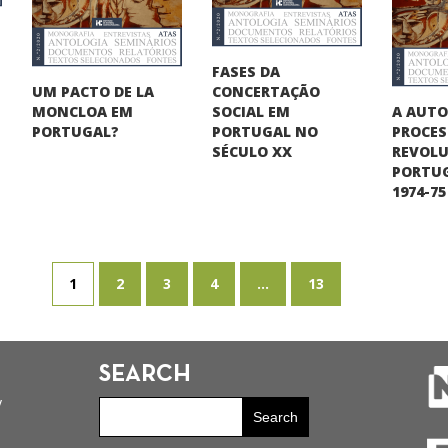
FASES DA
UM PACTO DE LA
CONCERTAÇÃO
A AUT
MONCLOA EM
SOCIAL EM
PROCE
PORTUGAL?
PORTUGAL NO
REVOLU
SÉCULO XX
PORTUG
1974-75
1
2
3
4
...
13
SEARCH
y