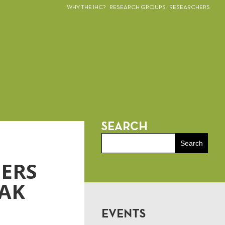
WHY THE IHC?
RESEARCH GROUPS
RESEARCHERS
SEARCH
ERS
EAK
EVENTS