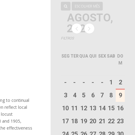
ESCOLHER MÊS
AGOSTO,
2026
FILTROS
SEG
TER
QUA
QUI
SEX
SAB
DO
M
-
-
-
-
-
1
2
3
4
5
6
7
8
9
ng to continual
n reflect local
10
11
12
13
14
15
16
 locust
17
18
19
20
21
22
23
8 and 1905,
the effectiveness
24
25
26
27
28
29
30