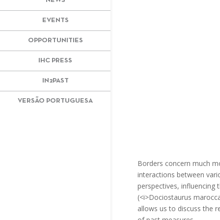
NEWS
EVENTS
OPPORTUNITIES
IHC PRESS
IN2PAST
VERSÃO PORTUGUESA
Borders concern much more
interactions between vario
perspectives, influencing 
(<i>Dociostaurus marocca
allows us to discuss the 
of past measures.