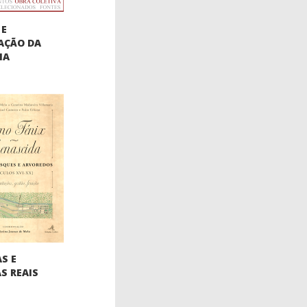
 E
AÇÃO DA
IA
S E
S REAIS