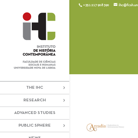
+351 217 908 390
ihc@fcsh.unl
THE IHC
RESEARCH
ADVANCED STUDIES
PUBLIC SPHERE