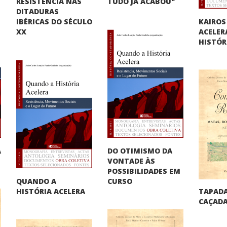
RESISTÊNCIA NAS
TUDO JÁ ACABOU"
DITADURAS
KAIROS
IBÉRICAS DO SÉCULO
ACELER
XX
HISTÓR
DO OTIMISMO DA
A
VONTADE ÀS
"
POSSIBILIDADES EM
QUANDO A
CURSO
TAPADA
HISTÓRIA ACELERA
CAÇADA