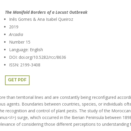
The Manifold Borders of a Locust Outbreak
Inês Gomes & Ana Isabel Queiroz
2019
Arcadia
Number 15
Language: English
DOI: doi.org/10.5282/rcc/8636
ISSN: 2199-3408
GET PDF
 than territorial lines and are constantly being reconfigured accordi
us agents. Boundaries between countries, species, or individuals ofte
the recognition and control of plant pests. The study of the Moroccan
nus</i>) surge, which occurred in the Iberian Peninsula between 189
relevance of considering those different perceptions to understanding 