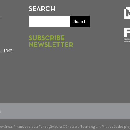
SEARCH
y
SUBSCRIBE
NEWSLETTER
t. 1545
e
porânea. Financiado pela Fundação para Ciência e a Tecnologia, I. P. através dos pr