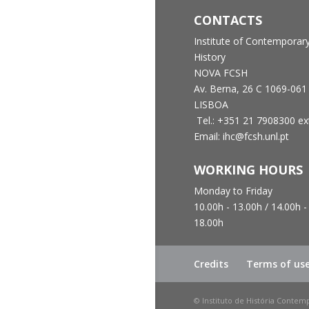
CONTACTS
Institute of Contemporar
History
NOVA FCSH
Av. Berna, 26 C
1069-061
LISBOA
Tel.: +351 21 7908300 ex
Email: ihc@fcsh.unl.pt
WORKING HOURS
Monday to Friday
10.00h - 13.00h /
14.00h -
18.00h
Credits
Terms of us
© Instituto de História Contem