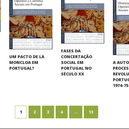
FASES DA
UM PACTO DE LA
CONCERTAÇÃO
A AUT
MONCLOA EM
SOCIAL EM
PROCE
PORTUGAL?
PORTUGAL NO
REVOLU
SÉCULO XX
PORTUG
1974-75
1
2
3
4
...
13