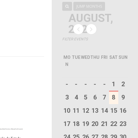
JUMP MONTHS
AUGUST,
2026
FILTER EVENTS
MO
TUE
WED
THU
FRI
SAT
SUN
N
-
-
-
-
-
1
2
3
4
5
6
7
8
9
10
11
12
13
14
15
16
17
18
19
20
21
22
23
24
25
26
27
28
29
30