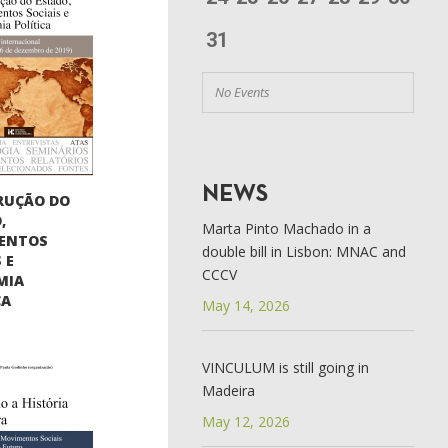
31
No Events
NEWS
RUÇÃO DO
,
Marta Pinto Machado in a
ENTOS
double bill in Lisbon: MNAC and
 E
CCCV
MIA
CA
May 14, 2026
VINCULUM is still going in
Madeira
May 12, 2026