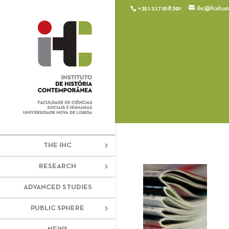
+351 217 908 390
ihc@fcsh.unl
THE IHC
RESEARCH
ADVANCED STUDIES
PUBLIC SPHERE