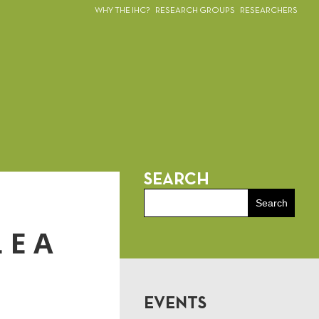
WHY THE IHC?
RESEARCH GROUPS
RESEARCHERS
SEARCH
 E A
EVENTS