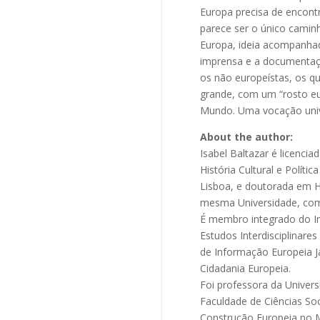
Europa precisa de encontr
parece ser o único camin
Europa, ideia acompanha
imprensa e a documentaçã
os não europeístas, os qu
grande, com um “rosto eu
Mundo. Uma vocação unive
About the author:
Isabel Baltazar é licenci
História Cultural e Polít
Lisboa, e doutorada em His
mesma Universidade, com
É membro integrado do I
Estudos Interdisciplinare
de Informação Europeia J
Cidadania Europeia.
Foi professora da Univers
Faculdade de Ciências So
Construção Europeia no M