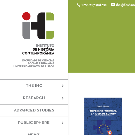
+351 217 908 390
ihc@fcsh.unl
THE IHC
RESEARCH
ADVANCED STUDIES
PUBLIC SPHERE