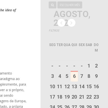
ESCOLHER MÊS
he idea of
AGOSTO,
2026
FILTROS
SEG
TER
QUA
QUI
SEX
SAB
DO
M
-
-
-
-
-
1
2
nsamento
3
4
5
6
7
8
9
paradigma ao
implesmente, para
10
11
12
13
14
15
16
er a si próprio,
vai sendo
17
18
19
20
21
22
23
magens da Europa,
lado, a própria
24
25
26
27
28
29
30