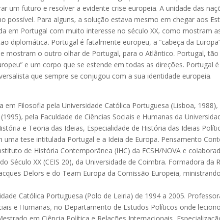
ar um futuro e resolver a evidente crise europeia. A unidade das na
ho possível. Para alguns, a solução estava mesmo em chegar aos Es
da em Portugal com muito interesse no século XX, como mostram as
o diplomática. Portugal é fatalmente europeu, a “cabeça da Europ
e mostram o outro olhar de Portugal, para o Atlântico. Portugal, tã
ropeu” e um corpo que se estende em todas as direções. Portugal é
rsalista que sempre se conjugou com a sua identidade europeia. ​
ada em Filosofia pela Universidade Católica Portuguesa (Lisboa, 1988)
ica (1995), pela Faculdade de Ciências Sociais e Humanas da Universid
tória e Teoria das Ideias, Especialidade de História das Ideias Políti
 uma tese intitulada Portugal e a Ideia de Europa. Pensamento Co
nstituto de História Contemporânea (IHC) da FCSH/NOVA e colabora
s do Século XX (CEIS 20), da Universidade de Coimbra. Formadora da
acques Delors e do Team Europa da Comissão Europeia, ministrando
idade Católica Portuguesa (Polo de Leiria) de 1994 a 2005. Professo
ciais e Humanas, no Departamento de Estudos Políticos onde lecionou
estrado em Ciência Política e Relações Internacionais, Especializaç