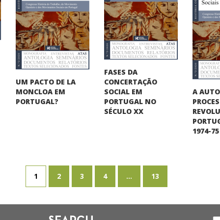
FASES DA
UM PACTO DE LA
CONCERTAÇÃO
A AUT
MONCLOA EM
SOCIAL EM
PROCE
PORTUGAL?
PORTUGAL NO
REVOLU
SÉCULO XX
PORTUG
1974-75
1
2
3
4
...
13