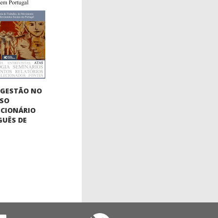
OGESTÃO NO
SSO
CIONÁRIO
UÊS DE