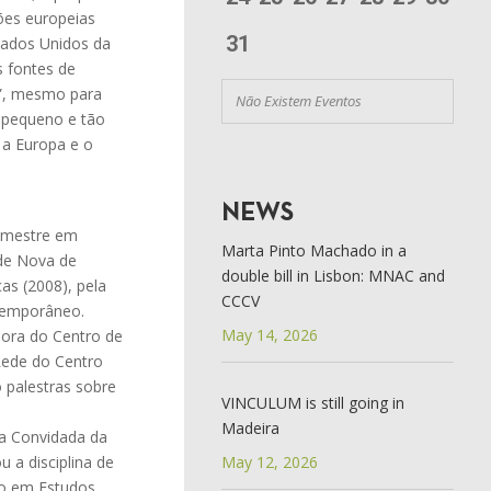
ções europeias
31
tados Unidos da
 fontes de
a”, mesmo para
Não Existem Eventos
o pequeno e tão
 a Europa e o
NEWS
, mestre em
Marta Pinto Machado in a
ade Nova de
double bill in Lisbon: MNAC and
cas (2008), pela
CCCV
ntemporâneo.
May 14, 2026
dora do Centro de
 Rede do Centro
 palestras sobre
VINCULUM is still going in
Madeira
ra Convidada da
 a disciplina de
May 12, 2026
ão em Estudos