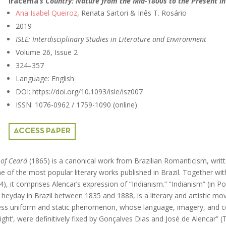
Iracema
’s Country: Nature from the Mid-1800s to the Present in
Ana Isabel Queiroz
, Renata Sartori & Inês T. Rosário
2019
ISLE: Interdisciplinary Studies in Literature and Environment
Volume 26, Issue 2
324–357
Language: English
DOI: https://doi.org/10.1093/isle/isz007
ISSN: 1076-0962 / 1759-1090 (online)
ACCESS PAPER
 of Ceará
(1865) is a canonical work from Brazilian Romanticism, writ
e of the most popular literary works published in Brazil. Together wi
), it comprises Alencar’s expression of “Indianism.” “Indianism” (in P
s heyday in Brazil between 1835 and 1888, is a literary and artistic m
less uniform and static phenomenon, whose language, imagery, and c
night’, were definitively fixed by Gonçalves Dias and José de Alencar” (