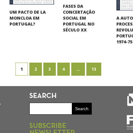
FASES DA
UM PACTO DE LA
CONCERTAÇÃO
A AUT
MONCLOA EM
SOCIAL EM
PROCE
PORTUGAL?
PORTUGAL NO
REVOLU
SÉCULO XX
PORTUG
1974-75
1
2
3
4
...
13
SEARCH
y
SUBSCRIBE
NEWSLETTER