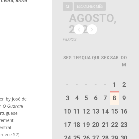
 Ceará, Brazil
ESCOLHER MÊS
AGOSTO,
2026
FILTROS
SEG
TER
QUA
QUI
SEX
SAB
DO
M
-
-
-
-
-
1
2
3
4
5
6
7
8
9
ten by José de
th
O Guarani
10
11
12
13
14
15
16
ortuguese
ovement
17
18
19
20
21
22
23
entral
Treece 57).
24
25
26
27
28
29
30