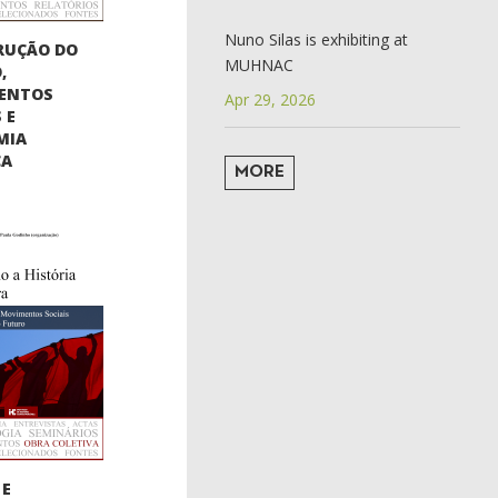
Nuno Silas is exhibiting at
RUÇÃO DO
MUHNAC
,
ENTOS
Apr 29, 2026
 E
MIA
CA
MORE
 E