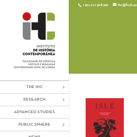
+351 217 908 390
ihc@fcsh.unl
THE IHC
RESEARCH
ADVANCED STUDIES
PUBLIC SPHERE