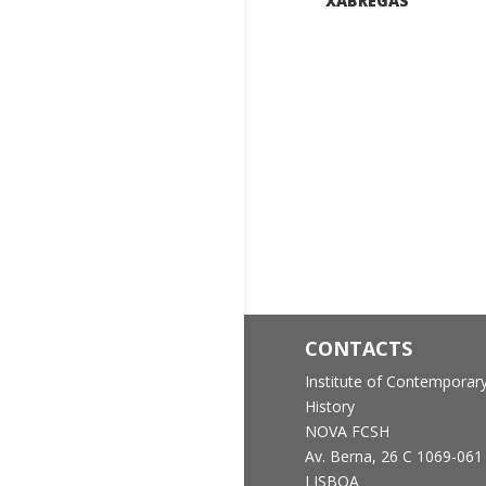
XABREGAS
CONTACTS
Institute of Contemporar
History
NOVA FCSH
Av. Berna, 26 C
1069-061
LISBOA