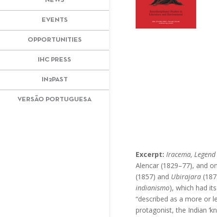
NEWS
EVENTS
OPPORTUNITIES
IHC PRESS
IN2PAST
VERSÃO PORTUGUESA
Excerpt:
Iracema, Legend
Alencar (1829–77), and on
(1857) and
Ubirajara
(1874
indianismo
), which had it
“described as a more or 
protagonist, the Indian ‘k