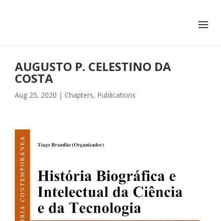
+351 217 908 390
ihc@fcsh.unl.pt
AUGUSTO P. CELESTINO DA
COSTA
Aug 25, 2020
|
Chapters
,
Publications