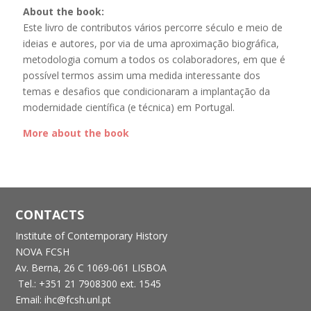
About the book:
Este livro de contributos vários percorre século e meio de
ideias e autores, por via de uma aproximação biográfica,
metodologia comum a todos os colaboradores, em que é
possível termos assim uma medida interessante dos
temas e desafios que condicionaram a implantação da
modernidade científica (e técnica) em Portugal.
More about the book
CONTACTS
Institute of Contemporary History
NOVA FCSH
Av. Berna, 26 C
1069-061 LISBOA
Tel.: +351 21 7908300 ext. 1545
Email: ihc@fcsh.unl.pt