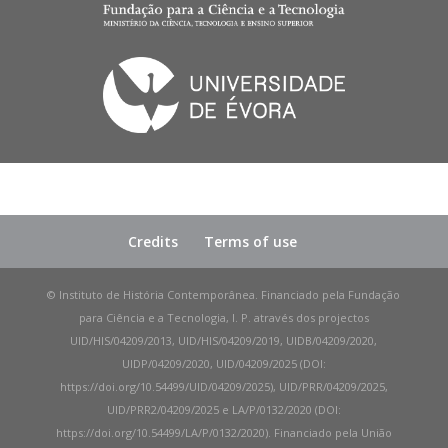
Credits
Terms of use
© Instituto de História Contemporânea. Financiado pela Fundação
para Ciência e a Tecnologia, I. P. através dos projectos
UID/HIS/04209/2013, UID/HIS/04209/2019, UIDB/04209/2020,
UIDP/04209/2020, UID/04209/2025 (DOI:
https://doi.org/10.54499/UID/04209/2025), UID/PRR/04209/2025,
UID/PRR2/04209/2025 e LA/P/0132/2020 (DOI:
https://doi.org/10.54499/LA/P/0132/2020). Financiado pela União