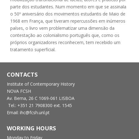
parte dos estudantes. Num momento em que se assinala
o 50º aniversário dos movimentos estudantis de Maio de
1968 em França, que tiveram repercussões em inúmeros
países, o livro vem problematizar uma dimensão da
contestação ao colonialismo português que, como os
próprios organizadores reconhecem, tem recebido um
tratamento superficial.
CONTACTS
Institute of Contemporary History
NOVA FCSH
Av. Berna, 26 C
1069-061 LISBOA
Tel.: +351 21 7908300 ext. 1545
Email: ihc@fcsh.unl.pt
WORKING HOURS
Monday to Friday