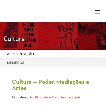
+351 217 908 390
ihc@fcsh.unl.pt
Cultura
APRESENTAÇÃO
MEMBROS
Cultura — Poder, Mediações e
Artes
Coordenação:
Rita Luís
e
Catarina Laranjeiro