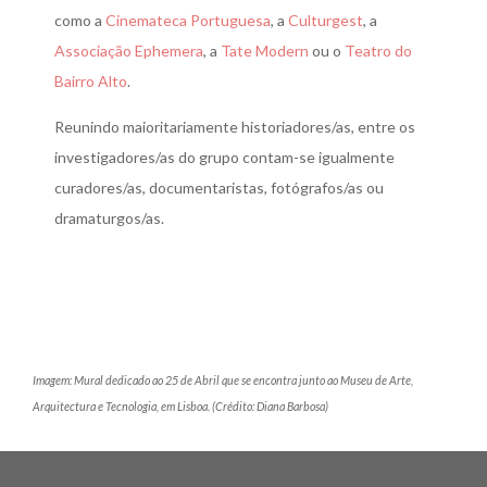
como a
Cinemateca Portuguesa
, a
Culturgest
, a
Associação Ephemera
, a
Tate Modern
ou o
Teatro do
Bairro Alto
.
Reunindo maioritariamente historiadores/as, entre os
investigadores/as do grupo contam-se igualmente
curadores/as, documentaristas, fotógrafos/as ou
dramaturgos/as.
Imagem: Mural dedicado ao 25 de Abril que se encontra junto ao Museu de Arte,
Arquitectura e Tecnologia, em Lisboa. (Crédito: Diana Barbosa)