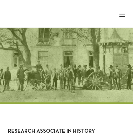
+351 217 908 390
ihc@fcsh.unl.pt
RESEARCH ASSOCIATE IN HISTORY