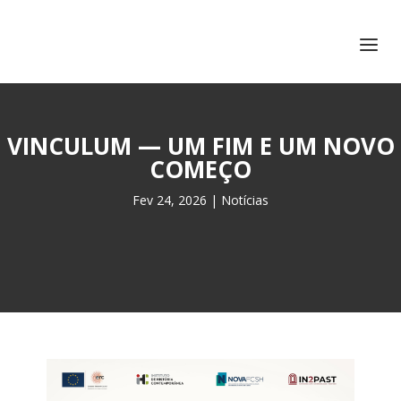
+351 217 908 390
ihc@fcsh.unl.pt
VINCULUM — UM FIM E UM NOVO
COMEÇO
Fev 24, 2026
|
Notícias