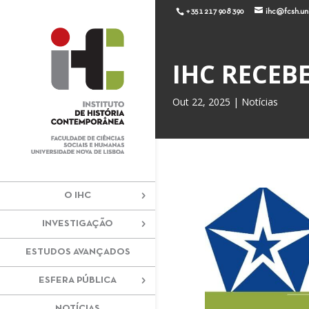
+351 217 908 390
ihc@fcsh.unl
IHC RECEB
Out 22, 2025
|
Notícias
O IHC
INVESTIGAÇÃO
ESTUDOS AVANÇADOS
ESFERA PÚBLICA
NOTÍCIAS