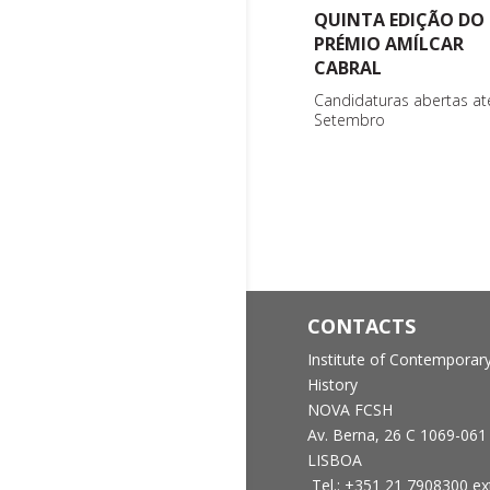
QUINTA EDIÇÃO DO
PRÉMIO AMÍLCAR
CABRAL
Candidaturas abertas at
Setembro
CONTACTS
Institute of Contemporar
History
NOVA FCSH
Av. Berna, 26 C
1069-061
LISBOA
Tel.: +351 21 7908300 ex