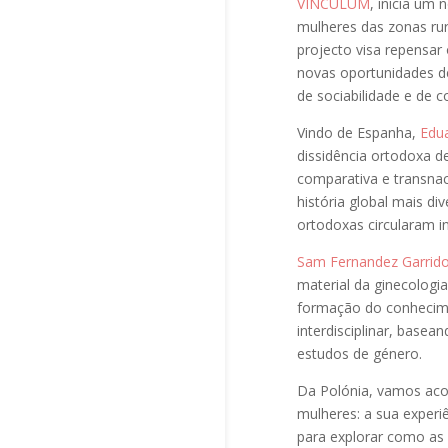
VINCULUM
, inicia um
mulheres das zonas rura
projecto visa repensar
novas oportunidades d
de sociabilidade e de c
Vindo de Espanha,
Edu
dissidência ortodoxa d
comparativa e transna
história global mais d
ortodoxas circularam i
Sam Fernandez Garrid
material da ginecologi
formação do conhecime
interdisciplinar, basea
estudos de género.
Da Polónia, vamos ac
mulheres: a sua experiê
para explorar como as 