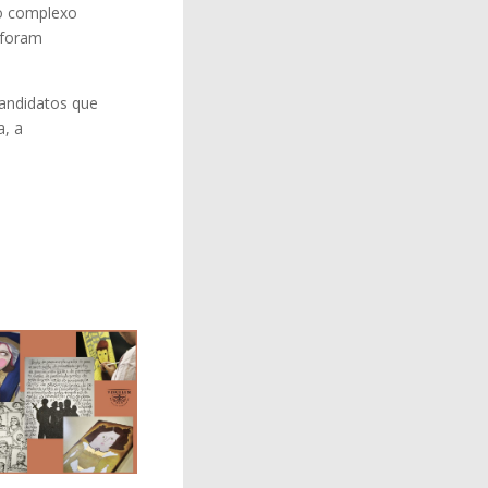
do complexo
 foram
candidatos que
a, a