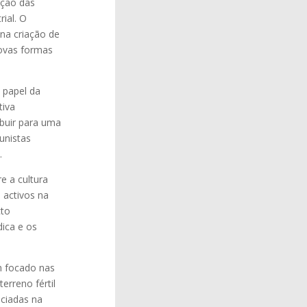
ação das
ial. O
na criação de
ovas formas
 papel da
tiva
buir para uma
unistas
.
e a cultura
 activos na
cto
dica e os
m focado nas
erreno fértil
ociadas na