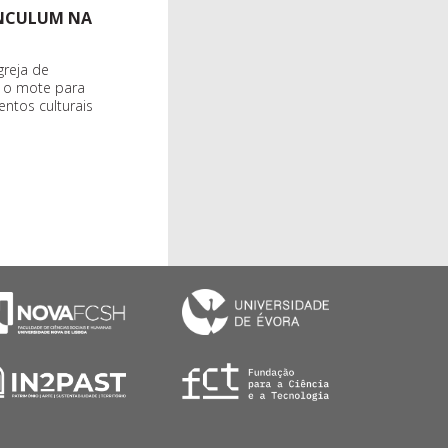
INCULUM NA
greja de
r o mote para
entos culturais