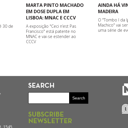
MARTA PINTO MACHADO
AINDA HÁ V
EM DOSE DUPLA EM
MADEIRA
LISBOA: MNAC E CCCV
O "Tombo I da I
Machico" vai se
A exposição "Ceci n’est Pas
é 30 de
uma série de ev
Francisco" está patente no
MNAC e vai-se estender ao
CCCV
SEARCH
y
SUBSCRIBE
NEWSLETTER
t. 1545