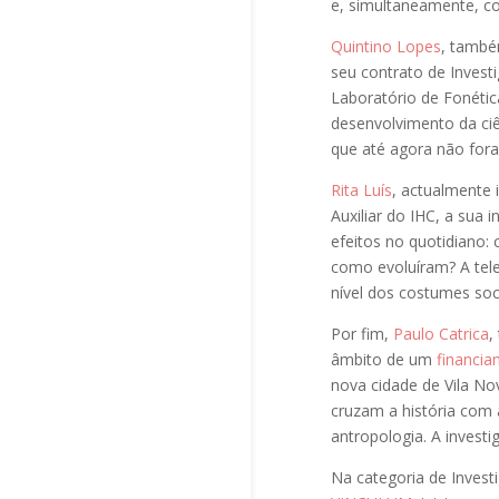
e, simultaneamente, c
Quintino Lopes
, também
seu contrato de Invest
Laboratório de Fonéti
desenvolvimento da ciên
que até agora não fora
Rita Luís
, actualmente 
Auxiliar do IHC, a sua
efeitos no quotidiano:
como evoluíram? A telev
nível dos costumes soci
Por fim,
Paulo Catrica
,
âmbito de um
financia
nova cidade de Vila Nov
cruzam a história com a
antropologia. A invest
Na categoria de Invest