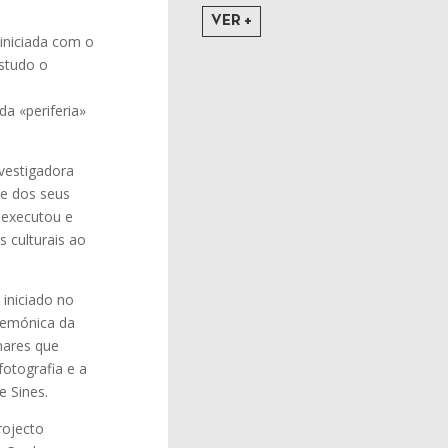
VER +
 iniciada com o
studo o
da «periferia»
nvestigadora
te dos seus
 executou e
s culturais ao
 iniciado no
mnemónica da
inares que
fotografia e a
e Sines.
rojecto