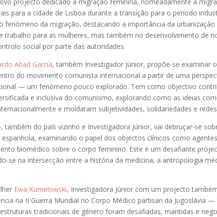
 novo projecto dedicado à migração feminina, nomeadamente a migr
is para a cidade de Lisboa durante a transição para o período industr
 o fenómeno da migração, destacando a importância da urbanização 
e trabalho para as mulheres, mas também no desenvolvimento de n
ontrolo social por parte das autoridades.
ardo Abad García
, também Investigador Júnior, propõe-se examinar o
entro do movimento comunista internacional a partir de uma perspec
cional — um fenómeno pouco explorado. Tem como objectivo contri
iversificada e inclusiva do comunismo, explorando como as ideias com
nternacionalmente e moldaram subjetividades, solidariedades e redes
o
, também do país vizinho e Investigadora Júnior, vai debruçar-se sobr
a espanhola, examinando o papel dos objectos clínicos como agentes
nto biomédico sobre o corpo feminino. Este é um desafiante proje
ndo-se na intersecção entre a história da medicina, a antropologia mé
olher
Ewa Kumelowski
, Investigadora Júnior com um projecto també
ncia na II Guerra Mundial no Corpo Médico partisan da Jugoslávia — t
estruturas tradicionais de género foram desafiadas, mantidas e neg