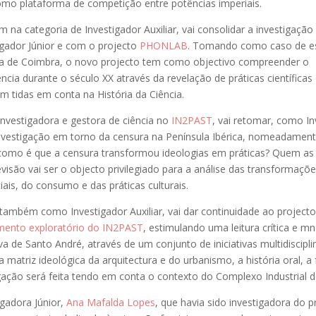
omo plataforma de competição entre potências imperiais.
 na categoria de Investigador Auxiliar, vai consolidar a investigação
igador Júnior e com o projecto
PHONLAB
. Tomando como caso de e
ca de Coimbra, o novo projecto tem como objectivo compreender o
cia durante o século XX através da revelação de práticas científicas 
m tidas em conta na História da Ciência.
investigadora e gestora de ciência no
IN2PAST
, vai retomar, como I
 investigação em torno da censura na Península Ibérica, nomeadamen
 como é que a censura transformou ideologias em práticas? Quem as
isão vai ser o objecto privilegiado para a análise das transformaçõe
ais, do consumo e das práticas culturais.
 também como Investigador Auxiliar, vai dar continuidade ao projecto
mento exploratório do IN2PAST
, estimulando uma leitura crítica e 
a de Santo André, através de um conjunto de iniciativas multidiscipl
 matriz ideológica da arquitectura e do urbanismo, a história oral, a 
igação será feita tendo em conta o contexto do Complexo Industrial d
igadora Júnior,
Ana Mafalda Lopes
, que havia sido investigadora do p