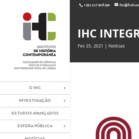
+351 217 908 390
ihc@fcsh.unl
IHC INTEG
Fev 25, 2021
|
Notícias
O IHC
INVESTIGAÇÃO
ESTUDOS AVANÇADOS
ESFERA PÚBLICA
NOTÍCIAS