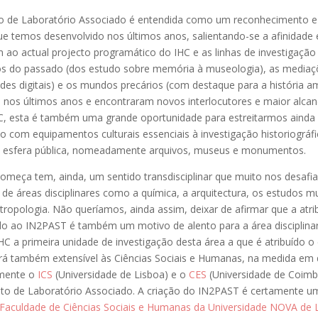
uto de Laboratório Associado é entendida como um reconhecimento e
ue temos desenvolvido nos últimos anos, salientando-se a afinidade e
 ao actual projecto programático do IHC e as linhas de investigaçã
s do passado (dos estudo sobre memória à museologia), as media
des digitais) e os mundos precários (com destaque para a história a
 nos últimos anos e encontraram novos interlocutores e maior alca
C, esta é também uma grande oportunidade para estreitarmos ainda
o com equipamentos culturais essenciais à investigação historiográfi
na esfera pública, nomeadamente arquivos, museus e monumentos.
omeça tem, ainda, um sentido transdisciplinar que muito nos desafia
de áreas disciplinares como a química, a arquitectura, os estudos mu
ntropologia. Não queríamos, ainda assim, deixar de afirmar que a atrib
do ao IN2PAST é também um motivo de alento para a área disciplinar
HC a primeira unidade de investigação desta área a que é atribuído o
rá também extensível às Ciências Sociais e Humanas, na medida em 
omente o
ICS
(Universidade de Lisboa) e o
CES
(Universidade de Coimb
uto de Laboratório Associado. A criação do IN2PAST é certamente u
Faculdade de Ciências Sociais e Humanas da Universidade NOVA de 