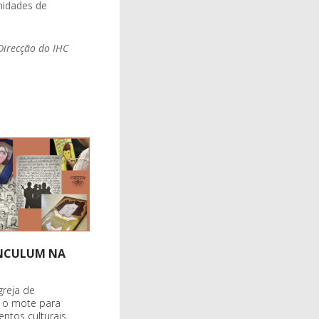
nidades de
Direcção do IHC
INCULUM NA
greja de
r o mote para
entos culturais