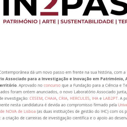
a Contemporânea dá um novo passo em frente na sua história, com a 
io Associado para a Investigação e Inovação em Património, 
erritório
. Aprovado no
concurso
que a Fundação para a Ciência e Te
ltados foram ontem anunciados, o novo Laboratório Associado junta,
de investigação:
CESEM
,
CHAIA
,
CRIA
,
HERCULES
,
IHA
e
LAB2PT
. A p
amente nesta candidatura é devida ao compromisso firmado pela
Univ
ade NOVA de Lisboa
(as duas instituições de gestão do IHC) com os pr
 a criação de carreiras de investigação científica e o apoio ao dese