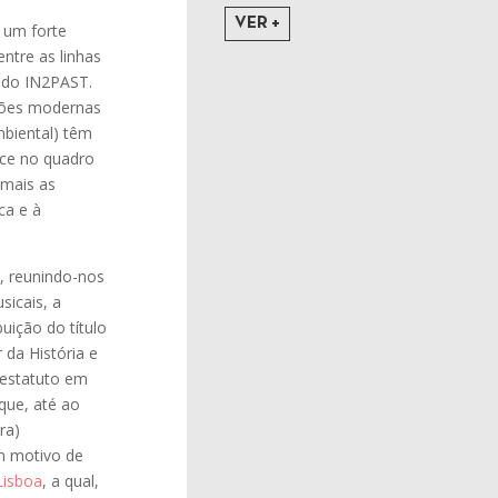
VER +
 um forte
ntre as linhas
o do IN2PAST.
ções modernas
mbiental) têm
nce no quadro
 mais as
ca e à
, reunindo-nos
sicais, a
uição do título
 da História e
 estatuto em
que, até ao
ra)
m motivo de
Lisboa
, a qual,