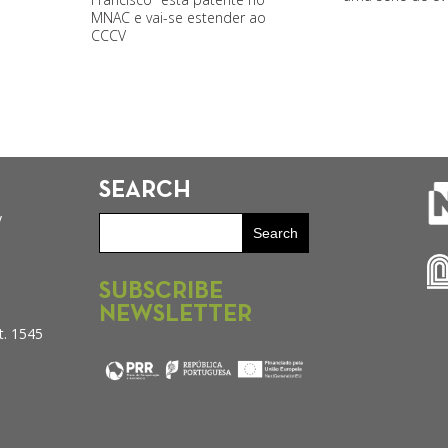
MNAC e vai-se estender ao
CCCV
SEARCH
y
SUBSCRIBE
NEWSLETTER
t. 1545