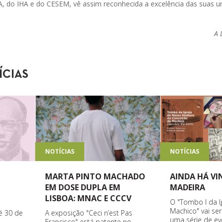
A, do IHA e do CESEM, vê assim reconhecida a excelência das suas u
A 
ÍCIAS
NOTÍCIAS
NOTÍCIAS
MARTA PINTO MACHADO
AINDA HÁ V
EM DOSE DUPLA EM
MADEIRA
LISBOA: MNAC E CCCV
O "Tombo I da I
Machico" vai se
A exposição "Ceci n’est Pas
é 30 de
uma série de ev
Francisco" está patente no