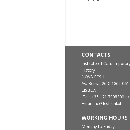
CONTACTS
Institute of Contemporar
History
NOVA FCSH
Av. Berna, 26 C
1069-061
LISBOA
Tel.: +351 21 7908300 ex
Email: ihc@fcsh.unl.pt
WORKING HOURS
Monday to Friday