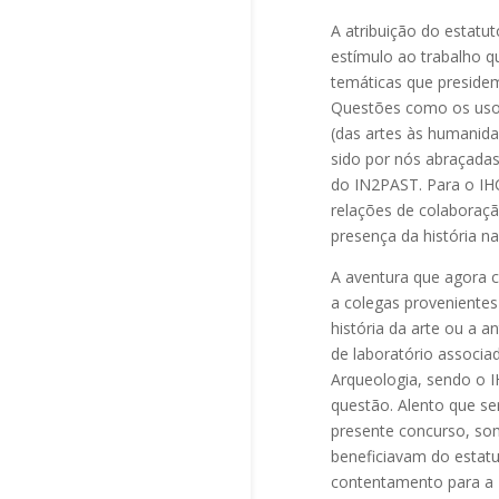
A atribuição do estat
estímulo ao trabalho q
temáticas que presidem
Questões como os uso
(das artes às humanida
sido por nós abraçadas
do IN2PAST. Para o IH
relações de colaboraçã
presença da história 
A aventura que agora c
a colegas provenientes 
história da arte ou a a
de laboratório associa
Arqueologia, sendo o I
questão. Alento que se
presente concurso, s
beneficiavam do estat
contentamento para a