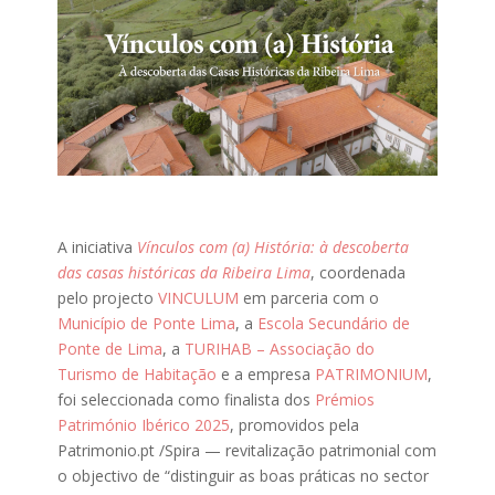
A iniciativa
Vínculos com (a) História: à descoberta
das casas históricas da Ribeira Lima
, coordenada
pelo projecto
VINCULUM
em parceria com o
Município de Ponte Lima
, a
Escola Secundário de
Ponte de Lima
, a
TURIHAB – Associação do
Turismo de Habitação
e a empresa
PATRIMONIUM
,
foi seleccionada como finalista dos
Prémios
Património Ibérico 2025
, promovidos pela
Patrimonio.pt /Spira — revitalização patrimonial com
o objectivo de “distinguir as boas práticas no sector