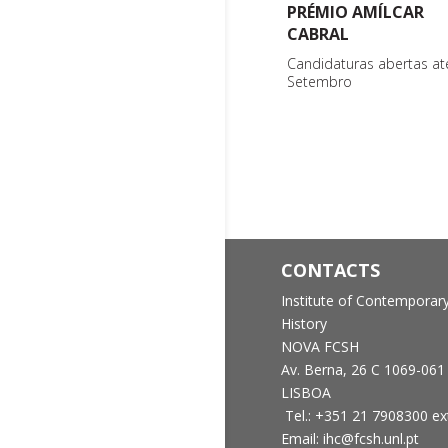
PRÉMIO AMÍLCAR
CABRAL
Candidaturas abertas at
Setembro
CONTACTS
Institute of Contemporar
History
NOVA FCSH
Av. Berna, 26 C
1069-061
LISBOA
Tel.: +351 21 7908300 ex
Email: ihc@fcsh.unl.pt