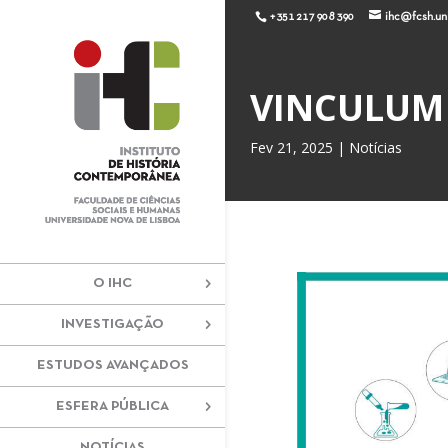
+351 217 908 390
ihc@fcsh.unl
VINCULUM 
Fev 21, 2025
|
Notícias
O IHC
INVESTIGAÇÃO
ESTUDOS AVANÇADOS
ESFERA PÚBLICA
NOTÍCIAS