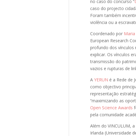
no caso do concurso “
caso do projecto cidad
Foram também incentiva
violência ou a escravat
Coordenado por
Maria
European Research Cou
profundo dos vínculos 
explicar. Os vínculos 
transmissão do patrimó
vazios e rupturas de li
A
YERUN
é a Rede de J
como objectivo princip
representação estratég
“maximizando as oport
Open Science Awards
f
pela comunidade académ
Além do VINCULUM, 
Irlanda (Universidade d