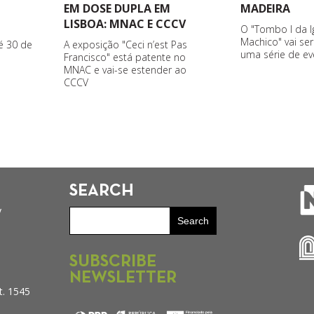
EM DOSE DUPLA EM
MADEIRA
LISBOA: MNAC E CCCV
O "Tombo I da I
Machico" vai se
A exposição "Ceci n’est Pas
é 30 de
uma série de ev
Francisco" está patente no
MNAC e vai-se estender ao
CCCV
SEARCH
y
SUBSCRIBE
NEWSLETTER
t. 1545