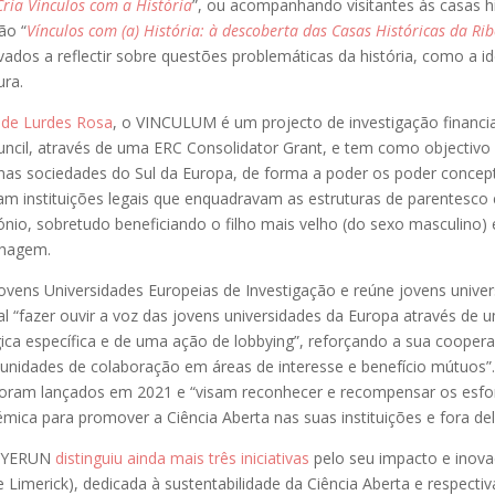
Cria Vínculos com a História
”, ou acompanhando visitantes às casas hi
ão “
Vínculos com (a) História: à descoberta das Casas Históricas da Ri
dos a reflectir sobre questões problemáticas da história, como a id
ura.
 de Lurdes Rosa
, o VINCULUM é um projecto de investigação financi
ncil, através de uma ERC Consolidator Grant, e tem como objectivo
nas sociedades do Sul da Europa, de forma a poder os poder concept
eram instituições legais que enquadravam as estruturas de parentesco
nio, sobretudo beneficiando o filho mais velho (do sexo masculino) 
nhagem.
ovens Universidades Europeias de Investigação e reúne jovens unive
al “fazer ouvir a voz das jovens universidades da Europa através de 
ica específica e de uma ação de lobbying”, reforçando a sua cooper
unidades de colaboração em áreas de interesse e benefício mútuos”
oram lançados em 2021 e “visam reconhecer e recompensar os esfor
ica para promover a Ciência Aberta nas suas instituições e fora del
a YERUN
distinguiu ainda mais três iniciativas
pelo seu impacto e inov
e Limerick), dedicada à sustentabilidade da Ciência Aberta e respecti