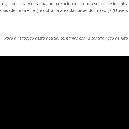
ntes; e duas na Alemanha, uma relacionada com o suporte e incentivo
versidade de Bremen) e outra na área da nuroendocrinologia (Univers
Para a redacção desta notícia, contamos com a contribuição de Rita 