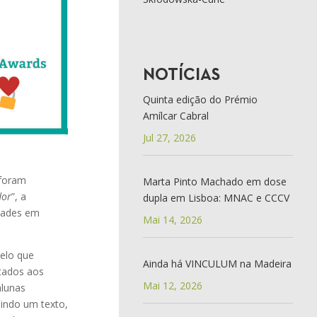
NOTÍCIAS
Quinta edição do Prémio
Amílcar Cabral
Jul 27, 2026
foram
Marta Pinto Machado em dose
dor
”, a
dupla em Lisboa: MNAC e CCCV
dades em
Mai 14, 2026
elo que
Ainda há VINCULUM na Madeira
ptados aos
Mai 12, 2026
alunas
uindo um texto,