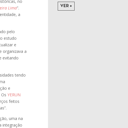
stóricas, no
VER +
beira Lima
”.
entidade, a
ado pelo
 o estudo
ualizar e
 e organizava a
e evitando
rsidades tendo
uma
ação e
. Os
YERUN
ços feitos
as”.
ação, uma na
va integração