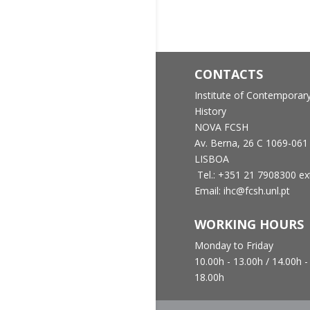
CONTACTS
Institute of Contemporar
History
NOVA FCSH
Av. Berna, 26 C
1069-061
LISBOA
Tel.: +351 21 7908300 ex
Email: ihc@fcsh.unl.pt
WORKING HOURS
Monday to Friday
10.00h - 13.00h /
14.00h -
18.00h