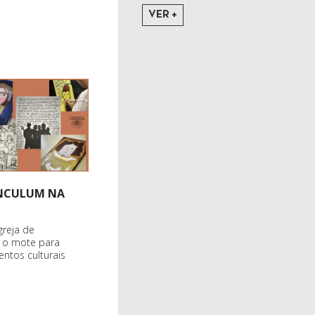
VER +
INCULUM NA
greja de
r o mote para
entos culturais