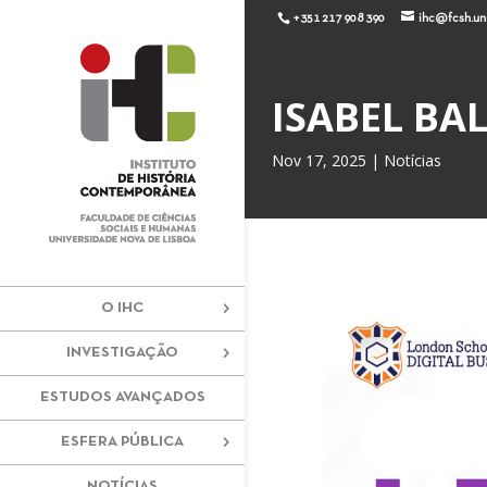
+351 217 908 390
ihc@fcsh.unl
ISABEL BA
Nov 17, 2025
|
Notícias
O IHC
INVESTIGAÇÃO
ESTUDOS AVANÇADOS
ESFERA PÚBLICA
NOTÍCIAS