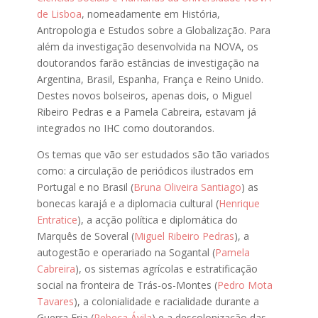
de Lisboa
, nomeadamente em História,
Antropologia e Estudos sobre a Globalização. Para
além da investigação desenvolvida na NOVA, os
doutorandos farão estâncias de investigação na
Argentina, Brasil, Espanha, França e Reino Unido.
Destes novos bolseiros, apenas dois, o Miguel
Ribeiro Pedras e a Pamela Cabreira, estavam já
integrados no IHC como doutorandos.
Os temas que vão ser estudados são tão variados
como: a circulação de periódicos ilustrados em
Portugal e no Brasil (
Bruna Oliveira Santiago
) as
bonecas karajá e a diplomacia cultural (
Henrique
Entratice
), a acção política e diplomática do
Marquês de Soveral (
Miguel Ribeiro Pedras
), a
autogestão e operariado na Sogantal (
Pamela
Cabreira
), os sistemas agrícolas e estratificação
social na fronteira de Trás-os-Montes (
Pedro Mota
Tavares
), a colonialidade e racialidade durante a
Guerra Fria (
Rebeca Ávila
) e a descolonização das