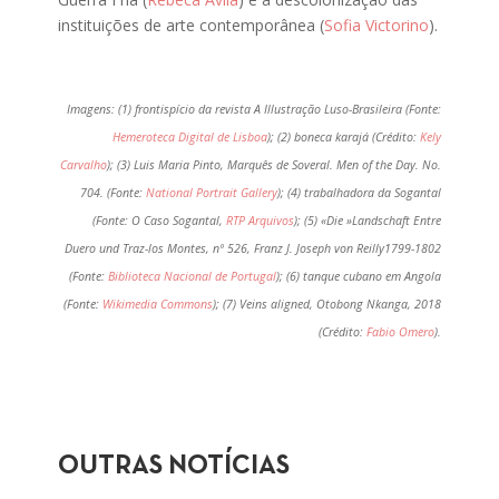
instituições de arte contemporânea (
Sofia Victorino
).
Imagens: (1) frontispício da revista A Illustração Luso-Brasileira (Fonte:
Hemeroteca Digital de Lisboa
); (2) boneca karajá (Crédito:
Kely
Carvalho
); (3) Luis Maria Pinto, Marquês de Soveral. Men of the Day. No.
704. (Fonte:
National Portrait Gallery
); (4) trabalhadora da Sogantal
(Fonte: O Caso Sogantal,
RTP Arquivos
); (5) «Die »Landschaft Entre
Duero und Traz-los Montes, nº 526, Franz J. Joseph von Reilly1799-1802
(Fonte:
Biblioteca Nacional de Portugal
); (6) tanque cubano em Angola
(Fonte:
Wikimedia Commons
); (7) Veins aligned, Otobong Nkanga, 2018
(Crédito:
Fabio Omero
).
OUTRAS NOTÍCIAS