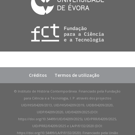
Créditos
Termos de utilização
© Instituto de História Contemporânea. Financiado pela Fundação
para Ciência e a Tecnologia, I. P. através dos projectos
UID/HIS/04209/2013, UID/HIS/04209/2019, UIDB/04209/2020,
UIDP/04209/2020, UID/04209/2025 (DOI:
https://doi.org/10.54499/UID/04209/2025), UID/PRR/04209/2025,
UID/PRR2/04209/2025 e LA/P/0132/2020 (DOI:
https://doi.org/10.54499/LA/P/0132/2020). Financiado pela União