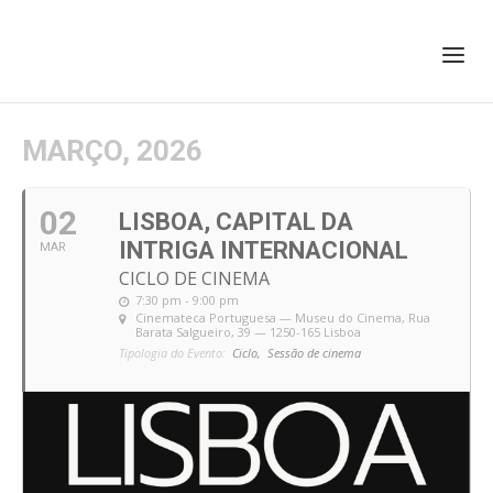
+351 217 908 390
ihc@fcsh.unl.pt
MARÇO, 2026
02
LISBOA, CAPITAL DA
INTRIGA INTERNACIONAL
MAR
CICLO DE CINEMA
7:30 pm - 9:00 pm
Cinemateca Portuguesa — Museu do Cinema
, Rua
Barata Salgueiro, 39 — 1250-165 Lisboa
Tipologia do Evento:
Ciclo,
Sessão de cinema