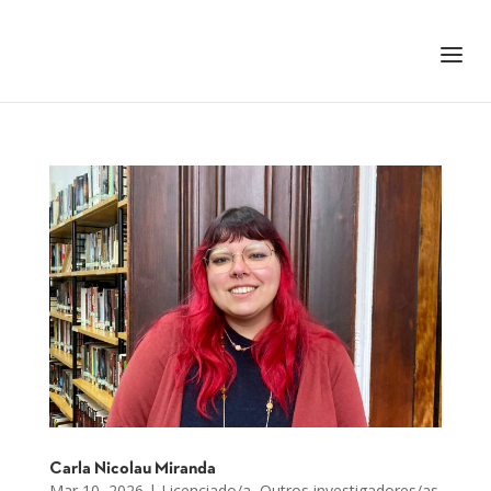
+351 217 908 390
ihc@fcsh.unl.pt
Carla Nicolau Miranda
Mar 10, 2026
|
Licenciado/a
,
Outros investigadores/as