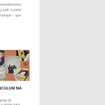
 nomeadamente
 Judt, a partir
Remarque – que
INCULUM NA
greja de
r o mote para