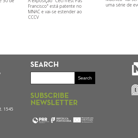
A exposição "Ceci n’est Pas
é 30 de
uma série de ev
Francisco" está patente no
MNAC e vai-se estender ao
CCCV
SEARCH
y
SUBSCRIBE
NEWSLETTER
t. 1545