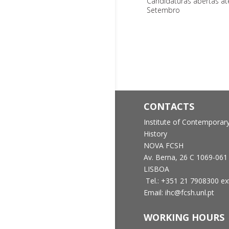
Candidaturas abertas at
Setembro
CONTACTS
Institute of Contemporar
History
NOVA FCSH
Av. Berna, 26 C
1069-061
LISBOA
Tel.: +351 21 7908300 ex
Email: ihc@fcsh.unl.pt
WORKING HOURS