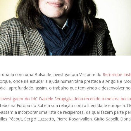
ardoada com uma Bolsa de Investigadora Visitante do
Remarque Insti
orque, onde irá estudar a ajuda humanitária prestada a Angola e M
dial, aprofundado, assim, o trabalho que tem vindo a desenvolver no
 investigador do IHC Daniele Serapiglia tinha recebido a mesma bolsa
utebol na Europa do Sul e a sua relação com a identidade europeia. O
passam a incorporar uma lista de recipientes, da qual fazem parte pe
lles Pécout, Sergio Luzzatto, Pierre Rosanvallon, Giulio Sapelli, Don