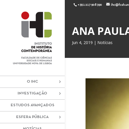
+351 217 908 390
ihc@fcsh.unl
ANA PAULA
Jun 4, 2019
|
Notícias
O IHC
INVESTIGAÇÃO
ESTUDOS AVANÇADOS
ESFERA PÚBLICA
NOTÍCIAS