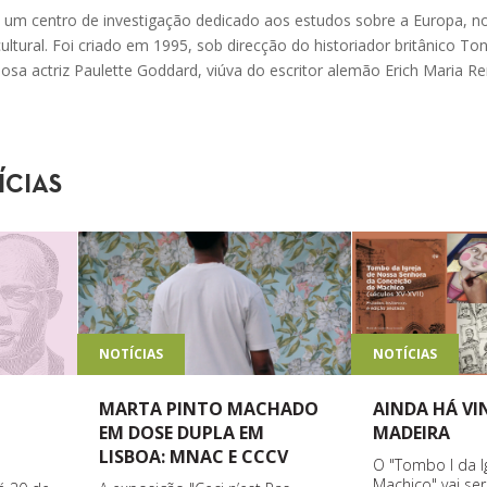
é um centro de investigação dedicado aos estudos sobre a Europa,
ultural. Foi criado em 1995, sob direcção do historiador britânico Tony
sa actriz Paulette Goddard, viúva do escritor alemão Erich Maria 
ÍCIAS
NOTÍCIAS
NOTÍCIAS
MARTA PINTO MACHADO
AINDA HÁ V
EM DOSE DUPLA EM
MADEIRA
LISBOA: MNAC E CCCV
O "Tombo I da I
Machico" vai se