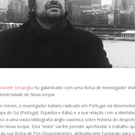
Daniele Serapiglia
foi galardoado com uma Bolsa de Investigador Visi
niversidade de Nova Iorque.
o meses, o investigador italiano radicado em Portugal vai desenvolv
pa do Sul (Portugal, Espanha e Itália) e a sua relação com a identida
so a uma vasta bibliografia anglo-saxónica sobre história do desport
 em Nova Iorque. Esta “visita” vai-lhe permitir aprofundar o trabalho q
da sua Bolsa de Pós-Doutoramento, atribuída pela Fundação para a 