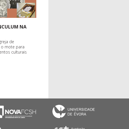
INCULUM NA
greja de
r o mote para
entos culturais