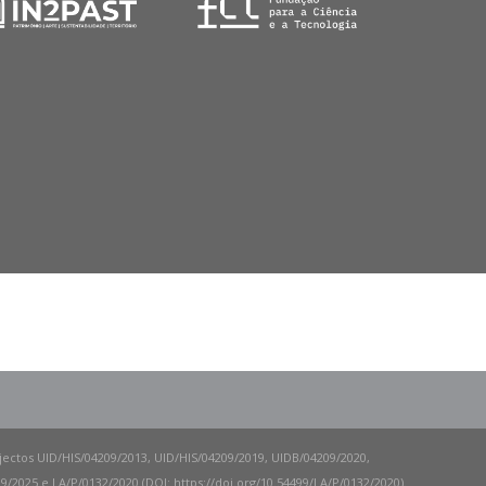
ojectos UID/HIS/04209/2013, UID/HIS/04209/2019, UIDB/04209/2020,
/2025 e LA/P/0132/2020 (DOI: https://doi.org/10.54499/LA/P/0132/2020).