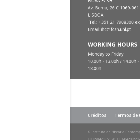
NOVA FCSH
Av. Berna, 26 C
1069-061
LISBOA
Tel.: +351 21 7908300 ex
Email: ihc@fcsh.unl.pt
WORKING HOURS
Monday to Friday
10.00h - 13.00h /
14.00h -
18.00h
Créditos
Termos de u
© Instituto de História Contem
UIDP/04209/2020, UID/04209/2025