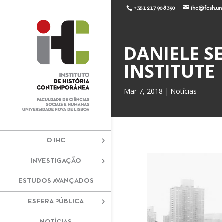
+351 217 908 390
ihc@fcsh.unl
DANIELE S
INSTITUTE
Mar 7, 2018
|
Notícias
O IHC
INVESTIGAÇÃO
ESTUDOS AVANÇADOS
ESFERA PÚBLICA
NOTÍCIAS