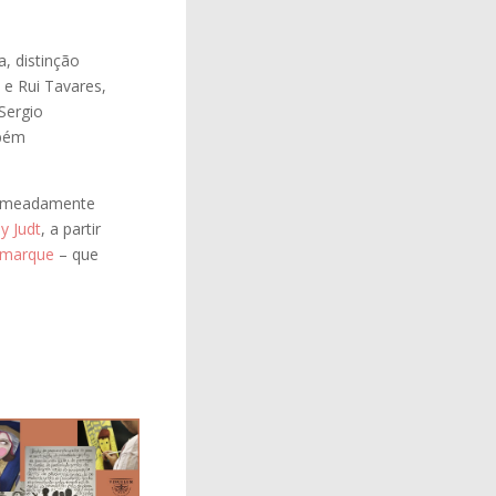
, distinção
 e Rui Tavares,
 Sergio
mbém
 nomeadamente
y Judt
, a partir
emarque
– que