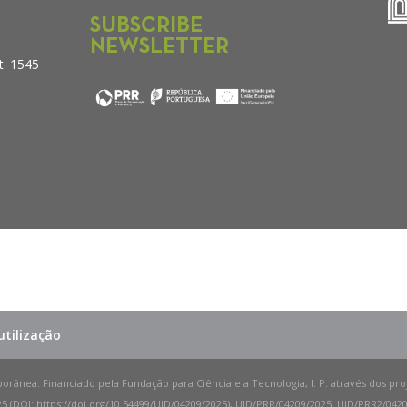
SUBSCRIBE
NEWSLETTER
t. 1545
tilização
porânea. Financiado pela Fundação para Ciência e a Tecnologia, I. P. através dos pr
 (DOI: https://doi.org/10.54499/UID/04209/2025), UID/PRR/04209/2025, UID/PRR2/04209