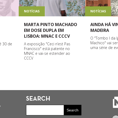
NOTÍCIAS
NOTÍCIAS
MARTA PINTO MACHADO
AINDA HÁ V
EM DOSE DUPLA EM
MADEIRA
LISBOA: MNAC E CCCV
O "Tombo I da I
Machico" vai se
A exposição "Ceci n’est Pas
é 30 de
uma série de ev
Francisco" está patente no
MNAC e vai-se estender ao
CCCV
SEARCH
y