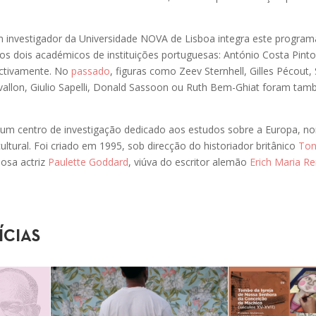
m investigador da Universidade NOVA de Lisboa integra este programa
ros dois académicos de instituições portuguesas: António Costa Pinto
ectivamente. No
passado
, figuras como Zeev Sternhell, Gilles Pécout,
vallon, Giulio Sapelli, Donald Sassoon ou Ruth Bem-Ghiat foram ta
.
um centro de investigação dedicado aos estudos sobre a Europa,
cultural. Foi criado em 1995, sob direcção do historiador britânico
Ton
osa actriz
Paulette Goddard
, viúva do escritor alemão
Erich Maria R
ÍCIAS