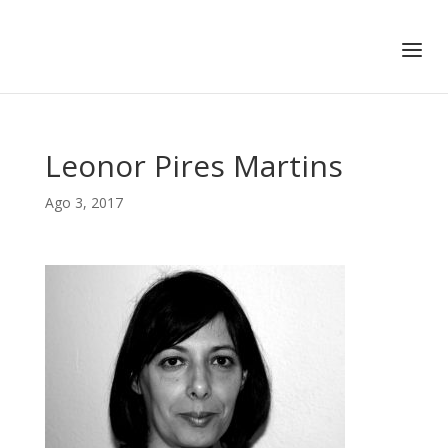
+351 217 908 390
ihc@fcsh.unl.pt
Leonor Pires Martins
Ago 3, 2017