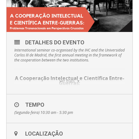
DETALHES DO EVENTO
International seminar co-organised by the IHC and the Universidad
Carlos III de Madrid, the first annual meeting in the framework of
the cooperation between the two institutions.
A Cooperação Intelectual e Científica Entre-
Ver mais
Guerras:
Problemas Transnacionais em Perspectivas
Cruzadas
TEMPO
(Segunda-feira) 10:30 am - 5:30 pm
O Grupo de Investigação em História da Ciência, da
Tecnologia e do Ambiente encontra-se a formalizar uma rede
de trabalho regular com a Universidade Carlos III de Madrid.
Primeiramente, colaborámos em projectos financiados pelo
estado espanhol e, agora, pretendemos promover ciclos de
LOCALIZAÇÃO
encontros anuais.