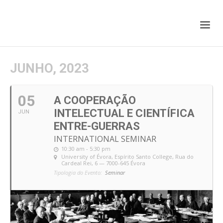
+351 217 908 390
ihc@fcsh.unl.pt
JUNHO, 2023
05
A COOPERAÇÃO
INTELECTUAL E CIENTÍFICA
JUN
ENTRE-GUERRAS
INTERNATIONAL SEMINAR
10:30 am - 5:30 pm
University of Évora, Espírito Santo College
, Rua do
Cardeal Rei, 6 — 7000-645 Évora
Tipologia do Evento:
Seminar