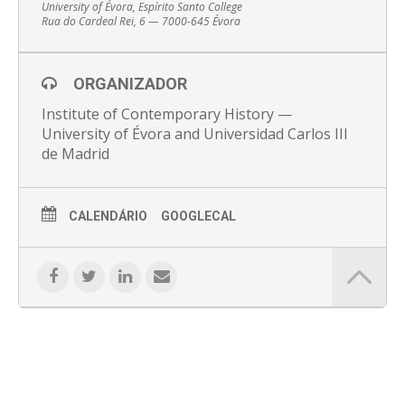
University of Évora, Espírito Santo College
Rua do Cardeal Rei, 6 — 7000-645 Évora
Este primeiro seminário é o momento inaugural e terá lugar
na Universidade de Évora em 5 de Junho. Integra o projecto
de Investigação “
El proyecto de cooperación intelectual de la
Sociedad de Naciones. Presencia española e iniciativas afines
(CISDNE)”
ORGANIZADOR
Institute of Contemporary History —
University of Évora and Universidad Carlos III
>> 📎 Programa completo (PDF) <<
de Madrid
CALENDÁRIO
GOOGLECAL