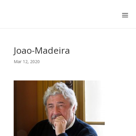
+351 217 908 390
ihc@fcsh.unl.pt
Joao-Madeira
Mar 12, 2020