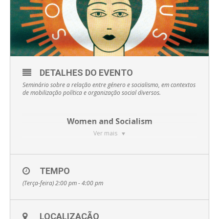
DETALHES DO EVENTO
Seminário sobre a relação entre género e socialismo, em contextos
de mobilização política e organização social diversos.
Women and Socialism
Ver mais
No quadro da visita de
Natalia Jarska
à NOVA FCSH, ao abrigo
do programa ERASMUS, terão lugar dois seminários que
reúnem igualmente investigadores de universidades de
TEMPO
Lisboa.
(Terça-feira) 2:00 pm - 4:00 pm
O
primeiro
discutirá o modo como a classe operária e os
trabalhadores têm vindo a ser objecto de memória, da
historiografia às políticas patrimoniais, tomando como casos
de estudo o contexto polaco e português.
LOCALIZAÇÃO