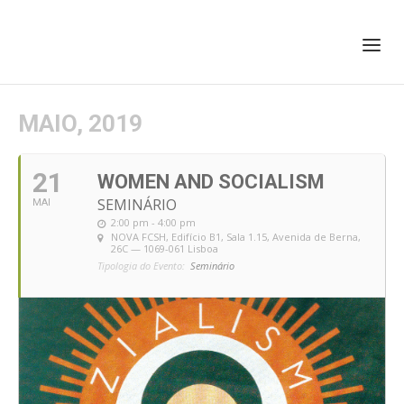
+351 217 908 390
ihc@fcsh.unl.pt
MAIO, 2019
21
WOMEN AND SOCIALISM
SEMINÁRIO
MAI
2:00 pm - 4:00 pm
NOVA FCSH, Edifício B1, Sala 1.15
, Avenida de Berna,
26C — 1069-061 Lisboa
Tipologia do Evento:
Seminário