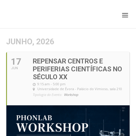
+351 217 908 390
ihc@fcsh.unl.pt
JUNHO, 2026
17
REPENSAR CENTROS E
PERIFERIAS CIENTÍFICAS NO
JUN
SÉCULO XX
9:15 am - 5:00 pm
Universidade de Évora - Palácio do Vimioso, sala 210
Tipologia do Evento:
Workshop