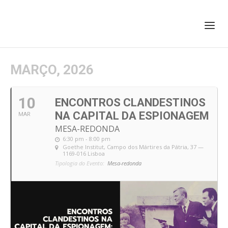
+351 217 908 390
ihc@fcsh.unl.pt
MARÇO, 2026
10
ENCONTROS CLANDESTINOS
NA CAPITAL DA ESPIONAGEM
MAR
MESA-REDONDA
6:30 pm - 8:00 pm
Goethe Institut
, Campo dos Mártires da Pátria, 37 —
1169-016 Lisboa
Tipologia do Evento:
Mesa-redonda