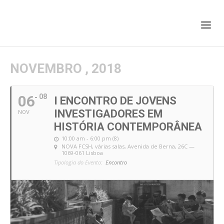
+351 217 908 390
ihc@fcsh.unl.pt
NOVEMBRO , 2018
06
08
I ENCONTRO DE JOVENS
INVESTIGADORES EM
NOV
HISTÓRIA CONTEMPORÂNEA
10:00 am - 6:00 pm (8)
NOVA FCSH, várias salas
, Avenida de Berna, 26C —
1069-061 Lisboa
Tipologia do Evento:
Encontro