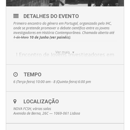
DETALHES DO EVENTO
Primeiro encontro do género em Portugal, organizado pelo IHC,
onde se pretende promover o debate científico entre os jovens
investigadores em História Contemporânea. Chamada aberta até
1 de Maio
10 de Junho (ver painéis)
.
Ver mais
I Encontro de Jovens Investigadores em
História Contemporânea
TEMPO
O I Encontro de Jovens Investigadores em História
Contemporânea, organizado pelos investigadores do Instituto
6 (Terça-feira) 10:00 am - 8 (Quinta-feira) 6:00 pm
de História Contemporânea (IHC) da Faculdade de Ciências
Sociais e Humanas da Universidade NOVA de Lisboa (NOVA
FCSH), pretende ser um evento científico bianual que aborde
temas na área de História Contemporânea, entre os séculos
LOCALIZAÇÃO
XIX e XX. Em termos espaciais, privilegia-se o território
português, considerando-se também o contexto ibérico e
NOVA FCSH, várias salas
europeu.
Avenida de Berna, 26C — 1069-061 Lisboa
Inspirado nas dinâmicas já existentes noutros países, como o
caso de Espanha, onde se pretende promover o debate