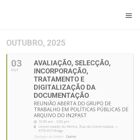
+351 217 908 390
ihc@fcsh.unl.pt
OUTUBRO, 2025
03
AVALIAÇÃO, SELECÇÃO,
INCORPORAÇÃO,
OUT
TRATAMENTO E
DIGITALIZAÇÃO DA
DOCUMENTAÇÃO
REUNIÃO ABERTA DO GRUPO DE
TRABALHO EM POLÍTICAS PÚBLICAS DE
ARQUIVO DO IN2PAST
10:00 am - 5:00 pm
Universidade do Minho
, Rua da Universidade —
4710-057 Braga
Tipologia do Evento:
Outros