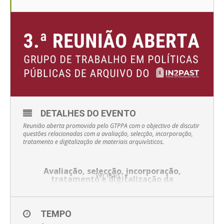
DETALHES DO EVENTO
Reunião aberta promovida pelo GTPPA com o objectivo de discutir
questões relacionadas com a avaliação, selecção, incorporação,
tratamento e digitalização de materiais arquivísticos.
Avaliação, selecção, incorporação,
Ver mais
tratamento e digitalização da
documentação:
práticas e desafios
3.ª Reunião Aberta do Grupo de Trabalho em
TEMPO
Políticas Públicas de Arquivo do IN2PAST