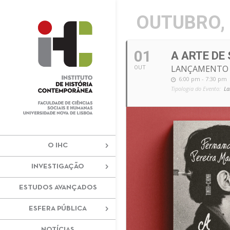
+351 217 908 390
ihc@fcsh.unl
OUTUBRO,
01
A ARTE DE
LANÇAMENTO 
OUT
6:00 pm - 7:30 pm
Tipologia do Evento:
La
O IHC
INVESTIGAÇÃO
ESTUDOS AVANÇADOS
ESFERA PÚBLICA
NOTÍCIAS