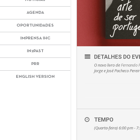
AGENDA
OPORTUNIDADES
IMPRENSA IHC
IN2PAST
DETALHES DO E
PRR
O novo livro de
Fernando 
Jorge e José Pacheco Perei
ENGLISH VERSION
Recuando à juventude e 
TEMPO
pessoa, a história de 
testemunho e retrato d
(Quarta-feira) 6:00 pm - 
ser um trabalho académi
percorrendo tanto as m