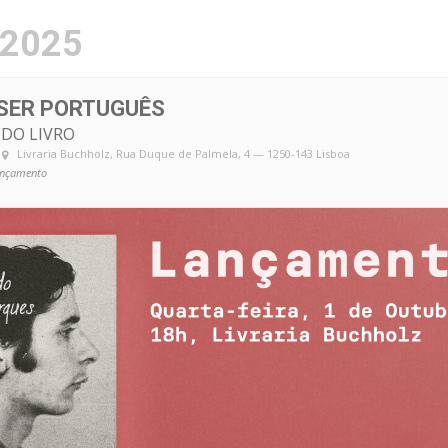
.pt
 2025
 SER PORTUGUÊS
DO LIVRO
Livraria Buchholz
, Rua Duque de Palmela, 4 — 1250-143 Lisboa
nçamento